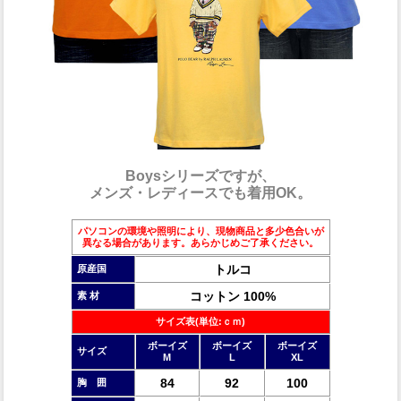
Boysシリーズですが、
メンズ・レディースでも着用OK。
パソコンの環境や照明により、現物商品と多少色合いが
異なる場合があります。あらかじめご了承ください。
トルコ
原産国
コットン 100%
素 材
サイズ表(単位:ｃｍ)
ボーイズ
ボーイズ
ボーイズ
サイズ
M
L
XL
84
92
100
胸 囲