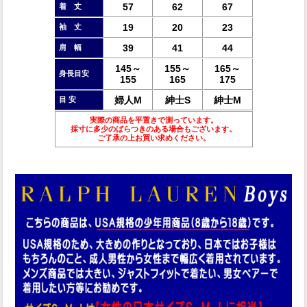
57
62
67
着 丈
19
20
23
袖 丈
39
41
44
肩 幅
145～
155～
165～
身長目安
155
165
175
婦人M
紳士S
紳士M
目 安
実際の商品を平置きで測っています。
採寸に多少のばらつきのある場合もございます。
ご了承の上お買い求めください。