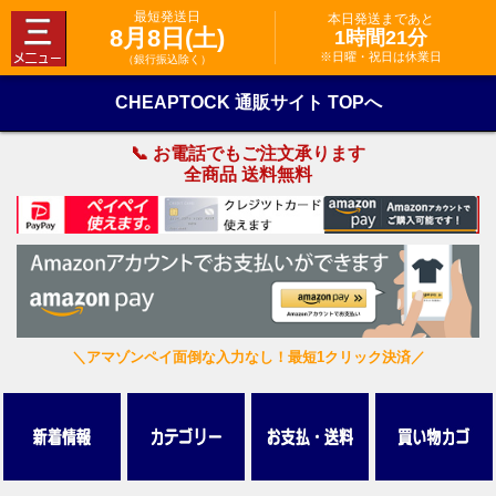
最短発送日
本日発送まであと
8月8日(土)
1時間21分
※日曜・祝日は休業日
（銀行振込除く）
CHEAPTOCK 通販サイト TOPへ
📞 お電話でもご注文承ります
全商品 送料無料
＼アマゾンペイ面倒な入力なし！最短1クリック決済／