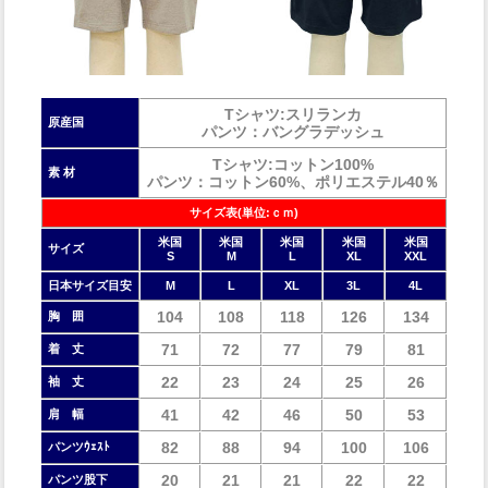
Tシャツ:スリランカ
原産国
パンツ：バングラデッシュ
Tシャツ:コットン100%
素 材
パンツ：コットン60%、ポリエステル40％
サイズ表(単位:ｃｍ)
米国
米国
米国
米国
米国
サイズ
S
M
L
XL
XXL
日本サイズ目安
M
L
XL
3L
4L
104
108
118
126
134
胸 囲
71
72
77
79
81
着 丈
22
23
24
25
26
袖 丈
41
42
46
50
53
肩 幅
82
88
94
100
106
パンツｳｪｽﾄ
20
21
21
22
22
パンツ股下