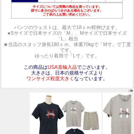
サイズについては実際の商品を測っています。
採寸に多少のばらつきのある場合もございます。
ご了承の上お買い求めください。
パンツ
のウェストは、最大で18ｃｍ程伸びます。
●Sサイズで日本サイズの「M」、Mサイズで日本サイズ
「L」相当
★当店のスタッフ身長180ｃｍ、体重70kgで「M寸」で丁度
です。
ゆったり着用で「L寸」です。
この商品は
USA直輸入品
でございます。
大きさは、日本の規格サイズより
ワンサイズ程度大きく
なっています。