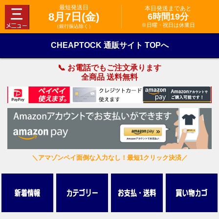
最短発送日
本日発送まであと
8月7日(金)
6時間19分
※日曜・祝日は休業日
（銀行振込除く）
CHEAPTOCK 通販サイト TOPへ
📞 お電話でもご注文承ります
全商品 送料無料
＼アマゾンペイ面倒な入力なし！最短1クリック決済／