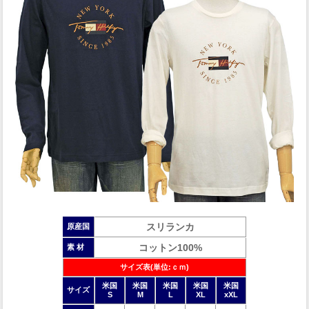
スリランカ
原産国
コットン100%
素 材
サイズ表(単位:ｃｍ)
米国
米国
米国
米国
米国
サイズ
S
M
L
XL
xXL