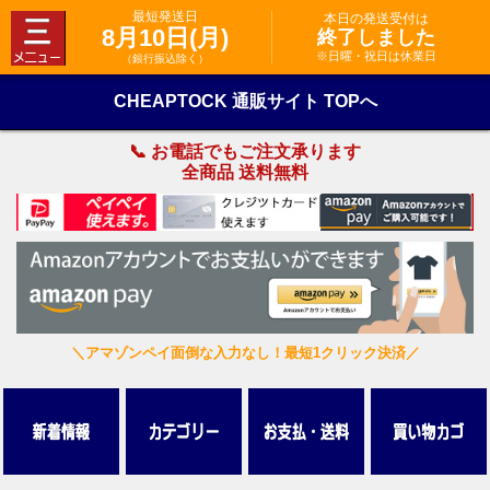
最短発送日
本日の発送受付は
8月10日(月)
終了しました
※日曜・祝日は休業日
（銀行振込除く）
CHEAPTOCK 通販サイト TOPへ
📞 お電話でもご注文承ります
全商品 送料無料
＼アマゾンペイ面倒な入力なし！最短1クリック決済／