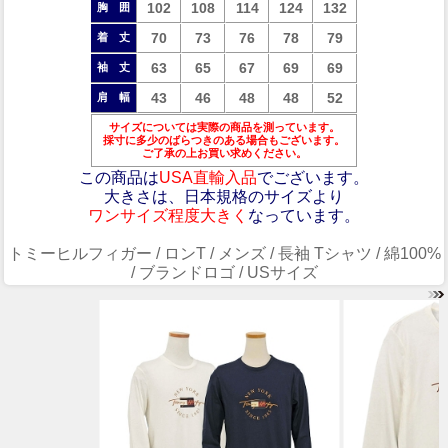
102
108
114
124
132
胸 囲
70
73
76
78
79
着 丈
63
65
67
69
69
袖 丈
43
46
48
48
52
肩 幅
サイズについては実際の商品を測っています。
採寸に多少のばらつきのある場合もございます。
ご了承の上お買い求めください。
この商品は
USA直輸入品
でございます。
大きさは、日本規格のサイズより
ワンサイズ程度大きく
なっています。
トミーヒルフィガー / ロンT / メンズ / 長袖 Tシャツ / 綿100%
/ ブランドロゴ / USサイズ