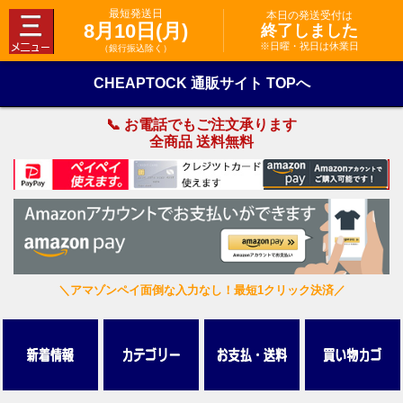
最短発送日
本日の発送受付は
8月10日(月)
終了しました
※日曜・祝日は休業日
（銀行振込除く）
CHEAPTOCK 通販サイト TOPへ
📞 お電話でもご注文承ります
全商品 送料無料
＼アマゾンペイ面倒な入力なし！最短1クリック決済／