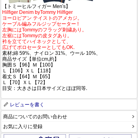
【トミーヒルフィガー Men's】
Hilfiger Denim byTommy Hilfiger
ヨーロピアン テイストのアメカジ。
ケーブル編みフルジップセーター !
左胸にはTommyのフラッグ刺繍あり。
左裾にはTommyの皮タグあり。
衿を立ててハイネックとして、
広げてポロセーターとしてもOK.
素材;綿 59%、ナイロン 31%、ウール 10%、
商品サイズ【単位cm,約】
胸囲Ｓ【96】Ｍ【100】
Ｌ【106】ＸＬ【118】
着丈Ｓ【64】Ｍ【65】
Ｌ【70】ＸＬ【72】
目安：大きさは日本サイズとほぼ同等.
レビューを書く
商品についてのお問い合わせ
お気に入りに登録