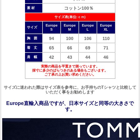
コットン100％
素 材
サイズ表(単位:ｃｍ)
Europe
Europe
Europe
Europe
サイズ
S
M
L
XL
94
100
106
110
胸 囲
65
66
69
71
着 丈
42
43
44
46
肩 幅
実際の商品を平置きで測っています。
採寸に多少のばらつきのある場合もございます。
ご了承の上お買い求めください。
サイズに迷われた際はサイズ表を参考に、お手持ちのTシャツと比較して
いただく事をお勧めします
Europe直輸入商品ですが、日本サイズと同等の大きさで
す。