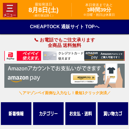
最短発送日
本日発送まであと
8月8日(土)
3時間39分
※日曜・祝日は休業日
（銀行振込除く）
CHEAPTOCK 通販サイト TOPへ
📞 お電話でもご注文承ります
全商品 送料無料
＼アマゾンペイ面倒な入力なし！最短1クリック決済／