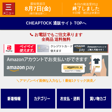
最短発送日
本日の発送受付は
8月7日(金)
終了しました
※日曜・祝日は休業日
（銀行振込除く）
CHEAPTOCK 通販サイト TOPへ
📞 お電話でもご注文承ります
全商品 送料無料
＼アマゾンペイ面倒な入力なし！最短1クリック決済／