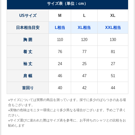
サイズ表（単位：cm）
USサイズ
M
L
XL
日本相当目安
L相当
XL相当
XXL相当
胸 囲
110
120
130
着 丈
76
77
81
袖 丈
24
25
27
肩 幅
46
47
51
首回り
40
42
44
※サイズについては実際の商品を測っています。採寸に多少のばらつきのある場
合もございます。
※実物の色味はモニター環境により多少異なる場合がございます。予めご了承く
ださい。
※サイズ選びに迷われた際はサイズ表を参考に、お手持ちのシャツとの比較をお
勧めします