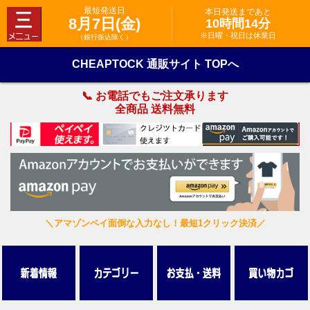
最短発送日
本日発送まであと
8月7日(金)
10時間14分
※日曜・祝日は休業日
（銀行振込除く）
CHEAPTOCK 通販サイト TOPへ
📞 お電話でもご注文承ります
全商品 送料無料
＼アマゾンペイ面倒な入力なし！最短1クリック決済／