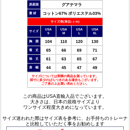
グアテマラ
原産国
コットン67% ポリエステル33%
素 材
サイズ表(単位:ｃｍ)
USA
USA
USA
USA
サイズ
S
M
L
XL
104
110
120
130
胸 囲
65
66
69
71
着 丈
61
63
65
67
袖 丈
44
45
47
49
肩 幅
サイズについては実際の商品を測っています。
採寸に多少のばらつきのある場合もございます。
ご了承の上お買い求めください。
この商品は
USA直輸入品
でございます。
大きさは、日本の規格サイズより
ワンサイズ程度大きめ
になっています。
サイズ迷われた際はサイズ表を参考に、お手持ちのトレーナ
と比較していただく事をお勧めします