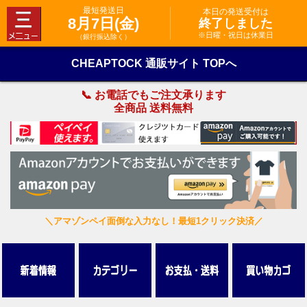
最短発送日
本日の発送受付は
8月7日(金)
終了しました
※日曜・祝日は休業日
（銀行振込除く）
CHEAPTOCK 通販サイト TOPへ
📞 お電話でもご注文承ります
全商品 送料無料
＼アマゾンペイ面倒な入力なし！最短1クリック決済／