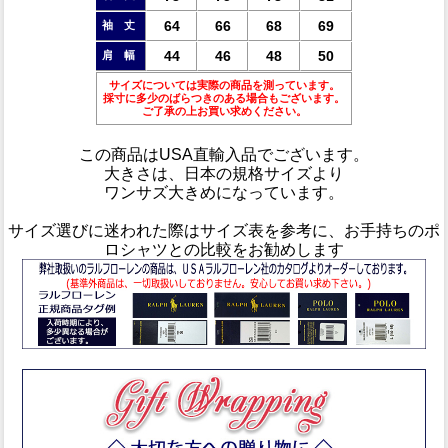
64
66
68
69
袖 丈
44
46
48
50
肩 幅
サイズについては実際の商品を測っています。
採寸に多少のばらつきのある場合もございます。
ご了承の上お買い求めください。
この商品は
USA直輸入品
でございます。
大きさは、日本の規格サイズより
ワンサズ大きめ
になっています。
サイズ選びに迷われた際はサイズ表を参考に、お手持ちのポ
ロシャツとの比較をお勧めします