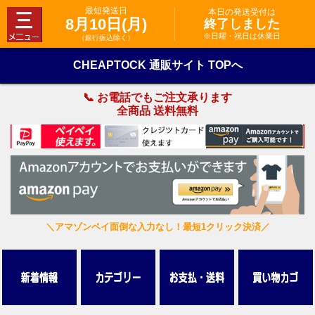
最短発送日
本日の発送受付は
8月10日(月)
終了しました
※日曜・祝日は休業日
（銀行振込除く）
CHEAPTOCK 通販サイト TOPへ
📞 お電話でもご注文承ります
全商品 送料無料
＼アマゾンペイ面倒な入力なし！最短1クリック決済／