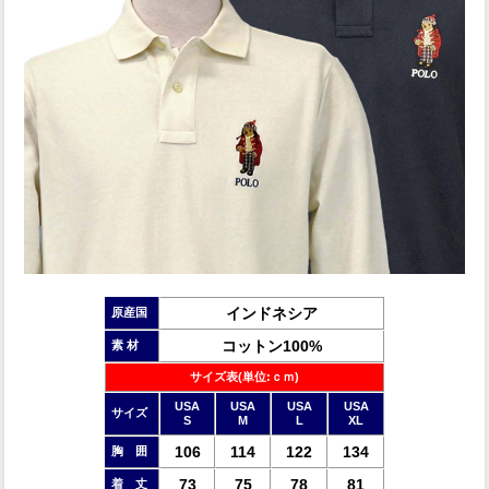
インドネシア
原産国
コットン100%
素 材
サイズ表(単位:ｃｍ)
USA
USA
USA
USA
サイズ
S
M
L
XL
106
114
122
134
胸 囲
73
75
78
81
着 丈