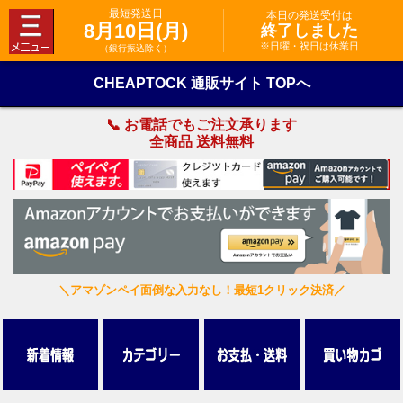
最短発送日
本日の発送受付は
8月10日(月)
終了しました
※日曜・祝日は休業日
（銀行振込除く）
CHEAPTOCK 通販サイト TOPへ
📞 お電話でもご注文承ります
全商品 送料無料
＼アマゾンペイ面倒な入力なし！最短1クリック決済／