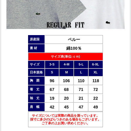
ペルー
原産国
綿100％
素 材
サイズ表(単位:ｃｍ)
サイズ
3-S
4-M
5-L
6-XL
日本規格
S
M
L
XL
96
106
110
118
胸 囲
67
68
71
72
着 丈
19
20
21
22
袖 丈
42
45
47
49
肩 幅
サイズについては実際の商品を測っています。
採寸に多少のばらつきのある場合もございます。
ご了承の上お買い求めください。