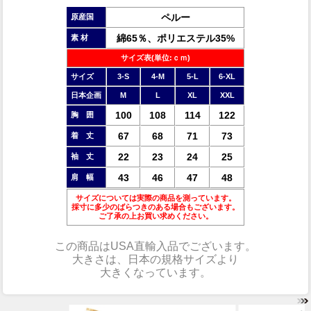
ペルー
原産国
綿65％、ポリエステル35%
素 材
サイズ表(単位:ｃｍ)
サイズ
3-S
4-M
5-L
6-XL
日本企画
M
L
XL
XXL
100
108
114
122
胸 囲
67
68
71
73
着 丈
22
23
24
25
袖 丈
43
46
47
48
肩 幅
サイズについては実際の商品を測っています。
採寸に多少のばらつきのある場合もございます。
ご了承の上お買い求めください。
この商品は
USA直輸入品
でございます。
大きさは、日本の規格サイズより
大きく
なっています。