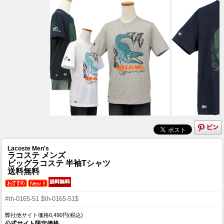
Lacoste Men's
ラコステ メンズ
ビッグラコステ 半袖Tシャツ
送料無料
#th-0165-51 $th-0165-51$
弊社他サイト価格6,490円(税込)
公式サイト限定価格