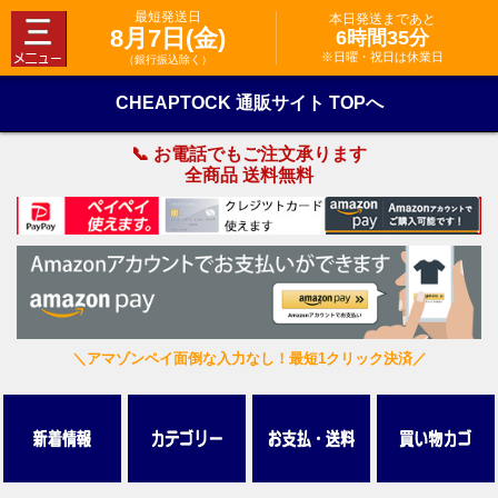
最短発送日
本日発送まであと
8月7日(金)
6時間35分
※日曜・祝日は休業日
（銀行振込除く）
CHEAPTOCK 通販サイト TOPへ
📞 お電話でもご注文承ります
全商品 送料無料
＼アマゾンペイ面倒な入力なし！最短1クリック決済／