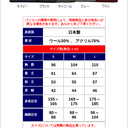
パソコンの環境や照明により、現物商品と多少色合いが
異なる場合があります。あらかじめご了承ください。
日本製
原産国
ウール30% 、 アクリル70%
素 材
サイズ表(単位:ｃｍ)
サイズ
Ｓ
Ｍ
Ｌ
96
104
110
胸 囲
61
64
67
着 丈
53
55
57
袖 丈
42
44
46
肩 幅
155～
165～
175～
身長目安
165
175
185
80～
88～
96～
胸囲目安
88
96
104
サイズについては実際の商品を測っています。