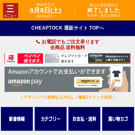
最短発送日
本日の発送受付は
8月8日(土)
終了しました
※日曜・祝日は休業日
（銀行振込除く）
CHEAPTOCK 通販サイト TOPへ
📞 お電話でもご注文承ります
全商品 送料無料
＼アマゾンペイ面倒な入力なし！最短1クリック決済／