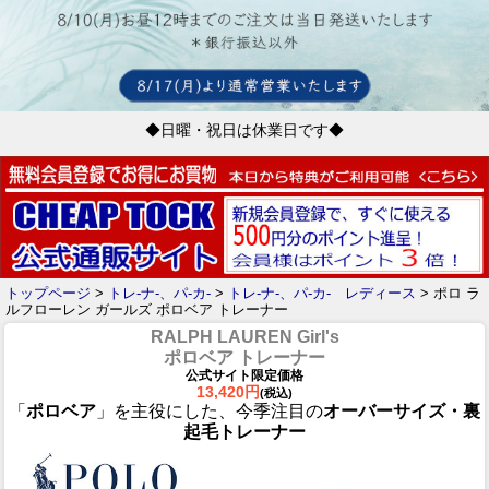
◆日曜・祝日は休業日です◆
トップページ
>
トレ-ナ-、パ-カ-
>
トレ-ナ-、パ-カ- レディース
> ポロ ラ
ルフローレン ガールズ ポロベア トレーナー
RALPH LAUREN Girl's
ポロベア トレーナー
公式サイト限定価格
13,420円
(税込)
「
ポロベア
」を主役にした、今季注目の
オーバーサイズ・裏
起毛トレーナー