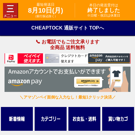
最短発送日
本日の発送受付は
8月10日(月)
終了しました
※日曜・祝日は休業日
（銀行振込除く）
CHEAPTOCK 通販サイト TOPへ
📞 お電話でもご注文承ります
全商品 送料無料
＼アマゾンペイ面倒な入力なし！最短1クリック決済／