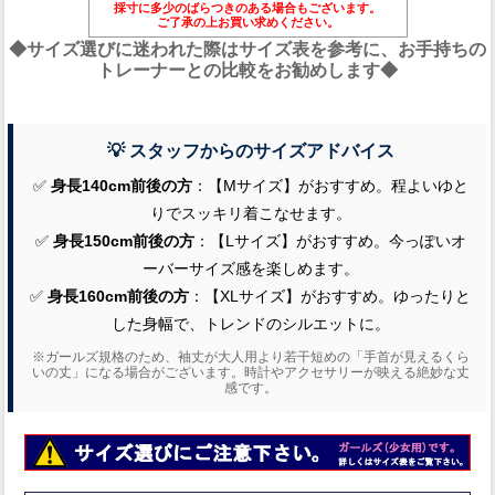
採寸に多少のばらつきのある場合もございます。
ご了承の上お買い求めください。
◆サイズ選びに迷われた際はサイズ表を参考に、お手持ちの
トレーナーとの比較をお勧めします◆
💡 スタッフからのサイズアドバイス
✅
身長140cm前後の方
：【Mサイズ】がおすすめ。程よいゆと
りでスッキリ着こなせます。
✅
身長150cm前後の方
：【Lサイズ】がおすすめ。今っぽいオ
ーバーサイズ感を楽しめます。
✅
身長160cm前後の方
：【XLサイズ】がおすすめ。ゆったりと
した身幅で、トレンドのシルエットに。
※ガールズ規格のため、袖丈が大人用より若干短めの「手首が見えるくら
いの丈」になる場合がございます。時計やアクセサリーが映える絶妙な丈
感です。