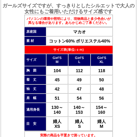
ガールズサイズですが、すっきりとしたシルエットで大人の
女性にもご着用いただけるサイズ感です
パソコンの環境や照明により、現物商品と多少色合いが
異なる場合があります。あらかじめご了承ください。
マカオ
原産国
コットン60% ポリエステル40%
素 材
サイズ表(単位:ｃｍ)
Girl'S
Girl'S
Girl'S
サイズ
M
L
XL
104
112
118
胸 囲
45
49
50
着 丈
42
47
48
袖 丈
51
54
56
肩 幅
130～
140～
154～
適用身長
140
153
160
婦人
婦人
婦人
目 安
XS
S
M
実際の商品を平置きで測っています。