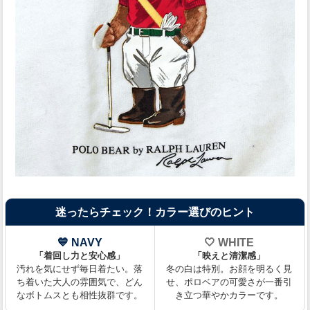
迷ったらチェック！カラー選びのヒント
💙 NAVY
🤍 WHITE
「着回し力と安心感」
「映えと清潔感」
汚れを気にせず毎日着たい。落
冬の白は特別。お顔を明るく見
ち着いた大人の雰囲気で、どん
せ、ポロベアの可愛さが一番引
なボトムスとも相性抜群です。
き立つ華やかカラーです。