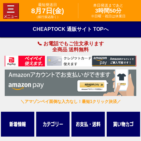
最短発送日
本日発送まであと
8月7日(金)
3時間50分
※日曜・祝日は休業日
（銀行振込除く）
CHEAPTOCK 通販サイト TOPへ
📞 お電話でもご注文承ります
全商品 送料無料
＼アマゾンペイ面倒な入力なし！最短1クリック決済／