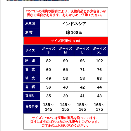
パソコンの環境や照明により、現物商品と多少色合いが
異なる場合があります。あらかじめご了承ください。
インドネシア
原産国
綿 100％
素 材
サイズ表(単位:ｃｍ)
ボーイズ
ボーイズ
ボーイズ
ボーイズ
サイズ
S
M
L
XL
82
90
96
102
胸 囲
60
65
71
76
着 丈
49
53
58
63
袖 丈
36
40
42
44
肩 幅
35
39
41
43
首周り
135～
145～
155～
165～
身長目安
145
155
165
175
サイズについては実際の商品を測っています。
採寸に多少のばらつきのある場合もございます。
ご了承の上お買い求めください。