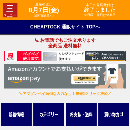
最短発送日
本日の発送受付は
8月7日(金)
終了しました
※日曜・祝日は休業日
（銀行振込除く）
CHEAPTOCK 通販サイト TOPへ
📞 お電話でもご注文承ります
全商品 送料無料
＼アマゾンペイ面倒な入力なし！最短1クリック決済／