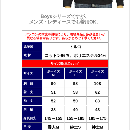
Boysシリーズですが、
メンズ・レディースでも着用OK。
パソコンの環境や照明により、現物商品と多少色合いが
異なる場合があります。あらかじめご了承ください。
トルコ
原産国
コットン66％、ポリエステル34%
素 材
サイズ表(単位:ｃｍ)
ボーイズ
ボーイズ
ボーイズ
サイズ
M
L
XL
90
98
108
胸 囲
51
58
62
着 丈
52
59
63
袖 丈
38
40
43
肩 幅
145～155
155～165
165～175
身長目安
婦人M
紳士S
紳士M
目 安