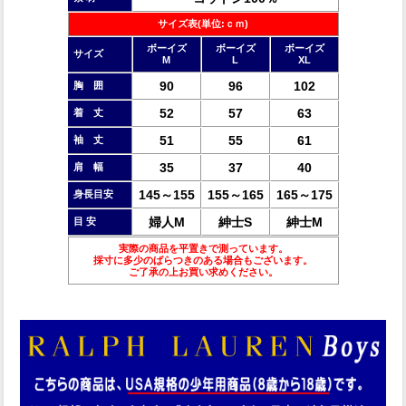
サイズ表(単位:ｃｍ)
ボーイズ
ボーイズ
ボーイズ
サイズ
M
L
XL
90
96
102
胸 囲
52
57
63
着 丈
51
55
61
袖 丈
35
37
40
肩 幅
145～155
155～165
165～175
身長目安
婦人M
紳士S
紳士M
目 安
実際の商品を平置きで測っています。
採寸に多少のばらつきのある場合もございます。
ご了承の上お買い求めください。