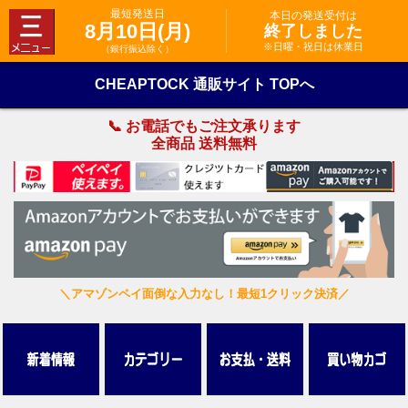
最短発送日
本日の発送受付は
8月10日(月)
終了しました
※日曜・祝日は休業日
（銀行振込除く）
CHEAPTOCK 通販サイト TOPへ
📞 お電話でもご注文承ります
全商品 送料無料
＼アマゾンペイ面倒な入力なし！最短1クリック決済／