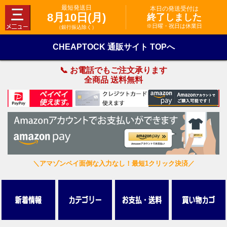
最短発送日
本日の発送受付は
8月10日(月)
終了しました
※日曜・祝日は休業日
（銀行振込除く）
CHEAPTOCK 通販サイト TOPへ
📞 お電話でもご注文承ります
全商品 送料無料
＼アマゾンペイ面倒な入力なし！最短1クリック決済／