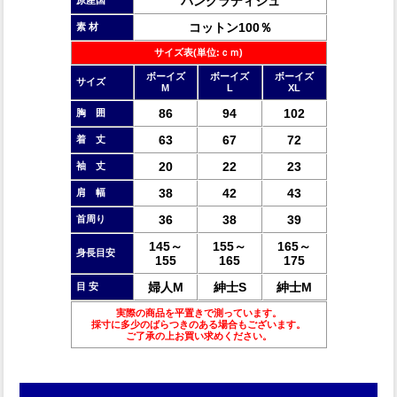
バングラディシュ
コットン100％
素 材
サイズ表(単位:ｃｍ)
ボーイズ
ボーイズ
ボーイズ
サイズ
M
L
XL
86
94
102
胸 囲
63
67
72
着 丈
20
22
23
袖 丈
38
42
43
肩 幅
36
38
39
首周り
145～
155～
165～
身長目安
155
165
175
婦人M
紳士S
紳士M
目 安
実際の商品を平置きで測っています。
採寸に多少のばらつきのある場合もございます。
ご了承の上お買い求めください。