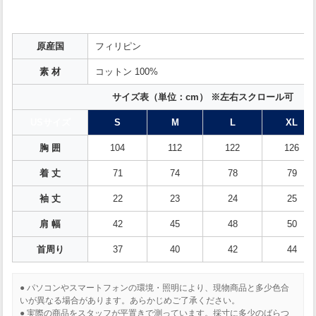
原産国
フィリピン
素 材
コットン 100%
サイズ表（単位：cm） ※左右スクロール可
USサイズ
S
M
L
XL
胸 囲
104
112
122
126
着 丈
71
74
78
79
袖 丈
22
23
24
25
肩 幅
42
45
48
50
首周り
37
40
42
44
● パソコンやスマートフォンの環境・照明により、現物商品と多少色合
いが異なる場合があります。あらかじめご了承ください。
● 実際の商品をスタッフが平置きで測っています。採寸に多少のばらつ