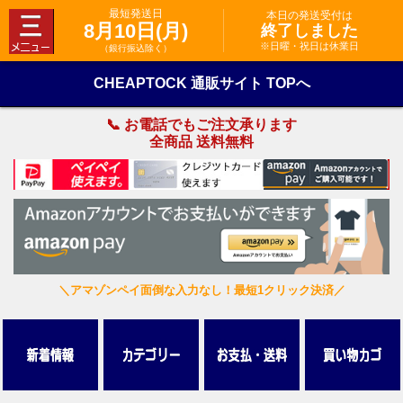
最短発送日
本日の発送受付は
8月10日(月)
終了しました
※日曜・祝日は休業日
（銀行振込除く）
CHEAPTOCK 通販サイト TOPへ
📞 お電話でもご注文承ります
全商品 送料無料
＼アマゾンペイ面倒な入力なし！最短1クリック決済／