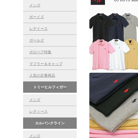
メンズ
ボーイズ
レデイース
ガールズ
ポロベア特集
マフラー＆キャップ
人気の定番商品
トミーヒルフィガー
メンズ
レディース
カルバンクライン
メンズ