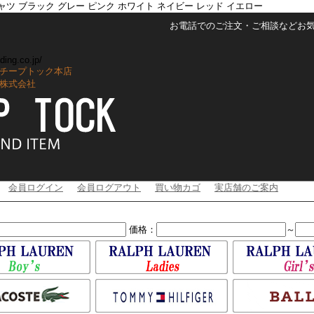
の子 ポロシャツ ブラック グレー ピンク ホワイト ネイビー レッド イエロー
お電話でのご注文・ご相談などお気軽に
ding.co.jp/
チープトック本店
株式会社
会員ログイン
会員ログアウト
買い物カゴ
実店舗のご案内
価格：
～