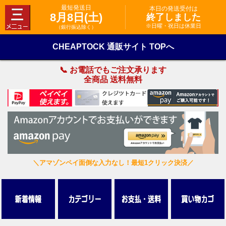
最短発送日
本日の発送受付は
8月8日(土)
終了しました
※日曜・祝日は休業日
（銀行振込除く）
CHEAPTOCK 通販サイト TOPへ
📞 お電話でもご注文承ります
全商品 送料無料
＼アマゾンペイ面倒な入力なし！最短1クリック決済／