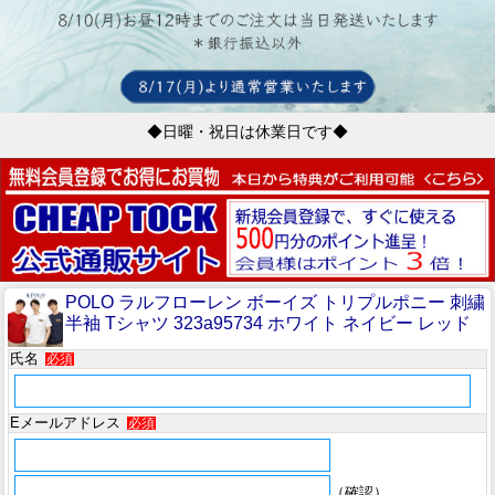
◆日曜・祝日は休業日です◆
POLO ラルフローレン ボーイズ トリプルポニー 刺繍
半袖 Tシャツ 323a95734 ホワイト ネイビー レッド
氏名
必須
Eメールアドレス
必須
（確認）