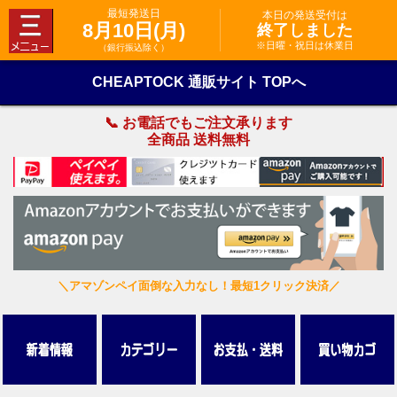
最短発送日
本日の発送受付は
8月10日(月)
終了しました
※日曜・祝日は休業日
（銀行振込除く）
CHEAPTOCK 通販サイト TOPへ
📞 お電話でもご注文承ります
全商品 送料無料
＼アマゾンペイ面倒な入力なし！最短1クリック決済／