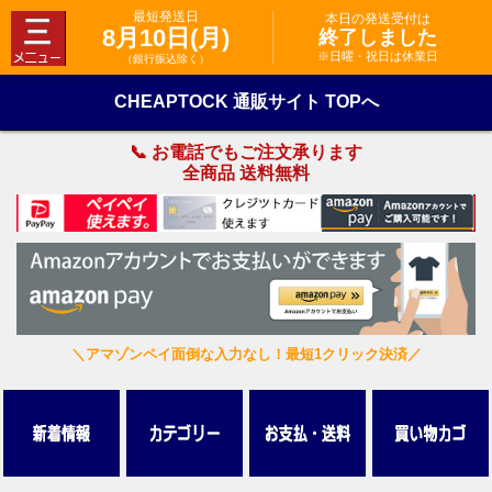
最短発送日
本日の発送受付は
8月10日(月)
終了しました
※日曜・祝日は休業日
（銀行振込除く）
CHEAPTOCK 通販サイト TOPへ
📞 お電話でもご注文承ります
全商品 送料無料
＼アマゾンペイ面倒な入力なし！最短1クリック決済／