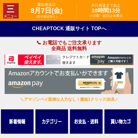
最短発送日
本日発送まであと
8月7日(金)
10時間13分
※日曜・祝日は休業日
（銀行振込除く）
CHEAPTOCK 通販サイト TOPへ
📞 お電話でもご注文承ります
全商品 送料無料
＼アマゾンペイ面倒な入力なし！最短1クリック決済／