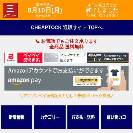
最短発送日
本日の発送受付は
8月10日(月)
終了しました
※日曜・祝日は休業日
（銀行振込除く）
CHEAPTOCK 通販サイト TOPへ
📞 お電話でもご注文承ります
全商品 送料無料
＼アマゾンペイ面倒な入力なし！最短1クリック決済／