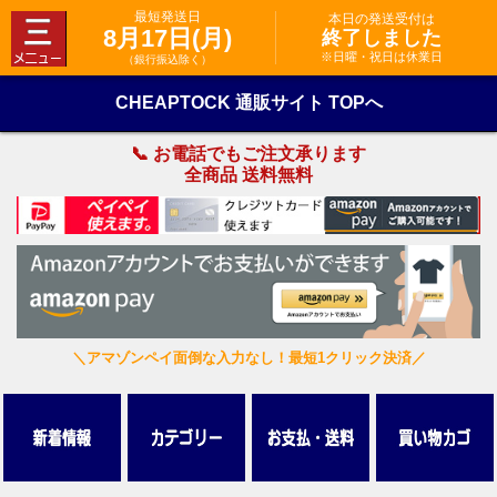
最短発送日
本日の発送受付は
8月17日(月)
終了しました
※日曜・祝日は休業日
（銀行振込除く）
CHEAPTOCK 通販サイト TOPへ
📞 お電話でもご注文承ります
全商品 送料無料
＼アマゾンペイ面倒な入力なし！最短1クリック決済／