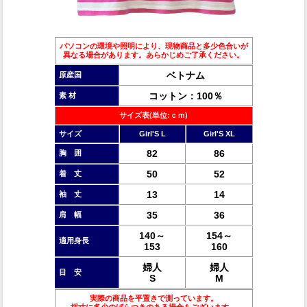
パソコンの環境や照明により、現物商品と多少色合いが
異なる場合があります。あらかじめご了承ください。
ベトナム
原産国
コットン：100％
素 材
サイズ表(単位:ｃｍ)
サイズ
Girl'S L
Girl'S XL
82
86
胸 囲
50
52
着 丈
13
14
袖 丈
35
36
肩 幅
140～
154～
適用身長
153
160
婦人
婦人
目 安
S
M
実際の商品を平置きで測っています。
採寸に多少のばらつきのある場合もございます。