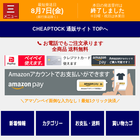
最短発送日
本日の発送受付は
8月7日(金)
終了しました
※日曜・祝日は休業日
（銀行振込除く）
CHEAPTOCK 通販サイト TOPへ
📞 お電話でもご注文承ります
全商品 送料無料
＼アマゾンペイ面倒な入力なし！最短1クリック決済／