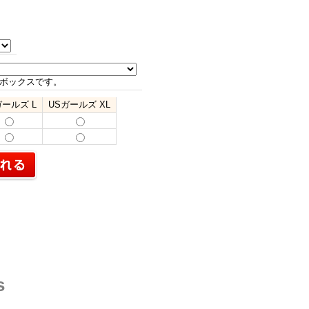
ボックスです。
ガールズ L
USガールズ XL
s