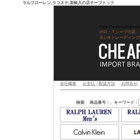
ラルフローレン,ラコステ,直輸入の店チープトック
https://www.yoshiki-tra
ポロ・Ｔシャツの店 
ヨシキトレーディング
会社概要
お支払・配送方法
お問合せ
検索
商品番号：、キーワード：