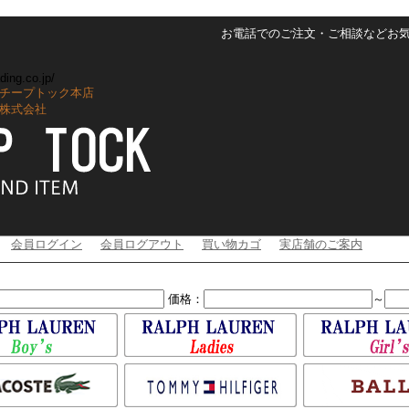
お電話でのご注文・ご相談などお気軽に
ding.co.jp/
チープトック本店
株式会社
会員ログイン
会員ログアウト
買い物カゴ
実店舗のご案内
価格：
～