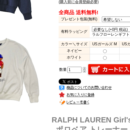
(購入前に会員登録必要)
全商品 送料無料!
プレゼント包装(無料)
有料ラッピング
ラルフローレンギフト
カラー＼サイズ
USガールズ M
US
ネイビー
ホワイト
数量
RALPH LAUREN Girl'
ポロベア トレーナー