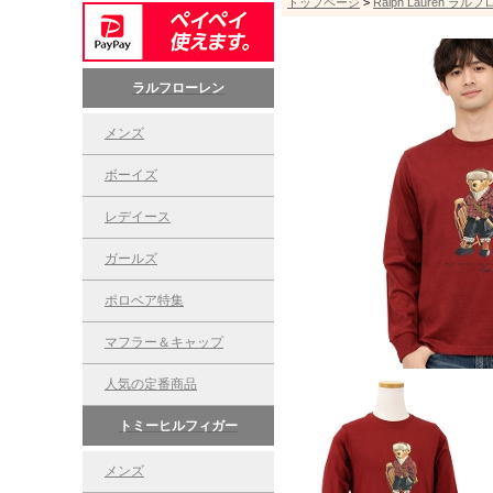
トップページ
>
Ralph Lauren ラル
ラルフローレン
メンズ
ボーイズ
レデイース
ガールズ
ポロベア特集
マフラー＆キャップ
人気の定番商品
トミーヒルフィガー
メンズ