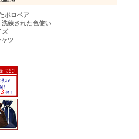
981265
たポロベア
、洗練された色使い
イズ
シャツ