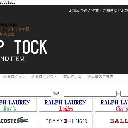
3981265
お電話でのご注文・ご相談などお気軽に
ding.co.jp/
チープトック本店
株式会社
会員ログイン
会員ログアウト
買い物カゴ
実店舗のご案内
価格：
～