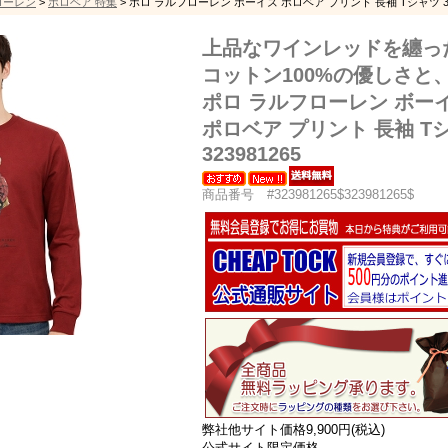
フローレン
>
ポロベア 特集
> ポロ ラルフローレン ボーイズ ポロベア プリント 長袖 Tシャツ 323
上品なワインレッドを纏っ
コットン100%の優しさと
ポロ ラルフローレン ボー
ポロベア プリント 長袖 T
323981265
商品番号 #323981265$323981265$
弊社他サイト価格9,900円(税込)
公式サイト限定価格