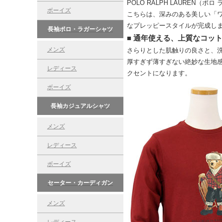
POLO RALPH LAURE
ボーイズ
こちらは、深みのある美しい「
なプレッピースタイルが完成し
長袖ポロ・ラガーシャツ
■ 通年使える、上質なコット
メンズ
さらりとした肌触りの良さと、
厚すぎず薄すぎない絶妙な生地
レディース
クセントになります。
ボーイズ
長袖カジュアルシャツ
メンズ
レディース
ボーイズ
セーター・カーディガン
メンズ