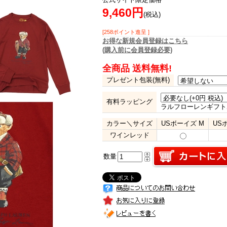
9,460円
(税込)
[258ポイント進呈 ]
お得な新規会員登録はこちら
(購入前に会員登録必要)
全商品 送料無料!
プレゼント包装(無料)
有料ラッピング
ラルフローレンギフト
カラー＼サイズ
USボーイズ M
US
ワインレッド
数量