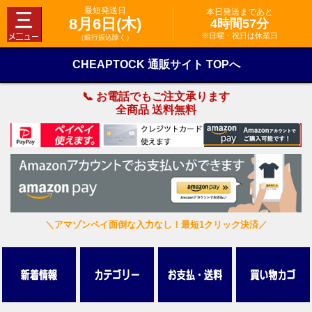
最短発送日
本日発送まであと
8月6日(木)
4時間57分
※日曜・祝日は休業日
（銀行振込除く）
CHEAPTOCK 通販サイト TOPへ
📞 お電話でもご注文承ります
全商品 送料無料
＼アマゾンペイ面倒な入力なし！最短1クリック決済／