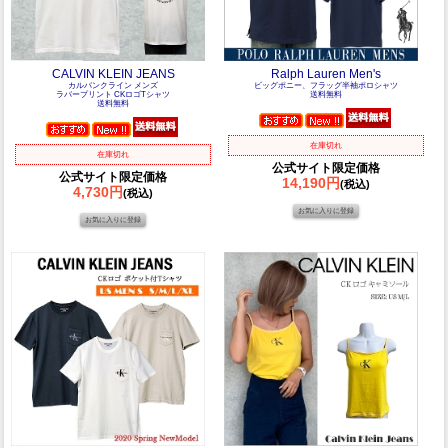
CALVIN KLEIN JEANS
Ralph Lauren Men's
カルバンクライン メンズ
ビッグポニー、フラッグ半袖ポロシャツ
ラバープリント CKロゴTシャツ
送料無料
送料無料
在庫切れ
在庫切れ
公式サイト限定価格
公式サイト限定価格
14,190円
(税込)
4,730円
(税込)