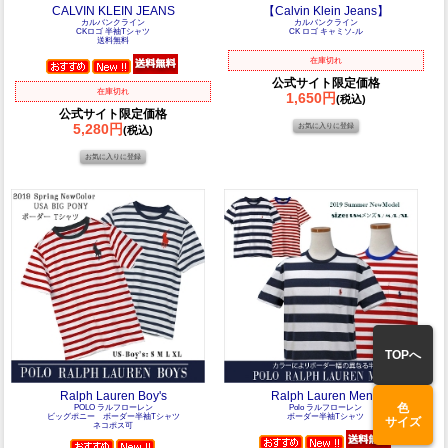
CALVIN KLEIN JEANS
【Calvin Klein Jeans】
カルバンクライン
カルバンクライン
CKロゴ 半袖Tシャツ
CK ロゴ キャミソ-ル
送料無料
在庫切れ
公式サイト限定価格
在庫切れ
1,650円
(税込)
公式サイト限定価格
5,280円
(税込)
TOPへ
Ralph Lauren Boy's
Ralph Lauren Men's
色
POLO ラルフローレン
Polo ラルフローレン
ビッグポニー ボーダー半袖Tシャツ
ボーダー半袖Tシャツ
サイズ
ネコポス可