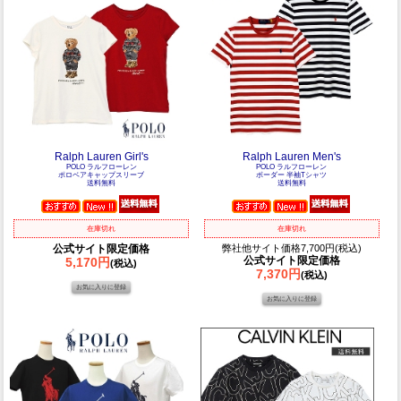
Ralph Lauren Girl's
Ralph Lauren Men's
POLO ラルフローレン
POLO ラルフローレン
ポロベアキャップスリーブ
ボーダー 半袖Tシャツ
送料無料
送料無料
在庫切れ
在庫切れ
公式サイト限定価格
弊社他サイト価格7,700円(税込)
公式サイト限定価格
5,170円
(税込)
7,370円
(税込)