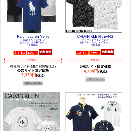
Ralph Lauren Men's
CALVIN KLEIN JEANS
POLO ラルフローレン
カルバンクライン メンズ
ビッグポニー半袖Tシャツ
総柄 CKロゴプリントTシャツ
送料無料
送料無料
在庫切れ
在庫切れ
弊社他サイト価格7,700円(税込)
公式サイト限定価格
公式サイト限定価格
4,730円
(税込)
7,370円
(税込)