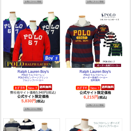
Ralph Lauren Boy's
Ralph Lauren Boy's
POLO ラルフローレン
POLO ラルフローレン
POLO 67ビンテージプリント
ボーダー長袖Tパーカー
フルジップパーカー
送料無料
弊社他サイト価格5,940円(税込)
公式サイト限定価格
公式サイト限定価格
6,215円
(税込)
5,830円
(税込)