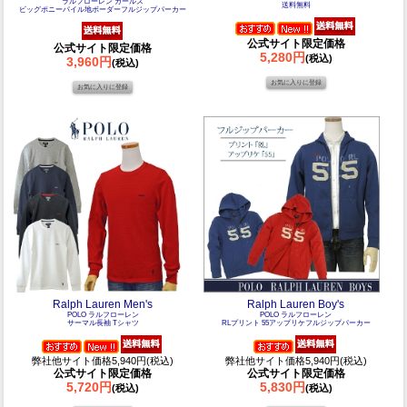
ラルフローレン ガールズ
送料無料
ビッグポニーパイル地ボーダーフルジップパーカー
公式サイト限定価格
公式サイト限定価格
5,280円
(税込)
3,960円
(税込)
Ralph Lauren Men's
Ralph Lauren Boy's
POLO ラルフローレン
POLO ラルフローレン
サーマル長袖 Tシャツ
RLプリント 55アップリケフルジップパーカー
弊社他サイト価格5,940円(税込)
弊社他サイト価格5,940円(税込)
公式サイト限定価格
公式サイト限定価格
5,720円
5,830円
(税込)
(税込)