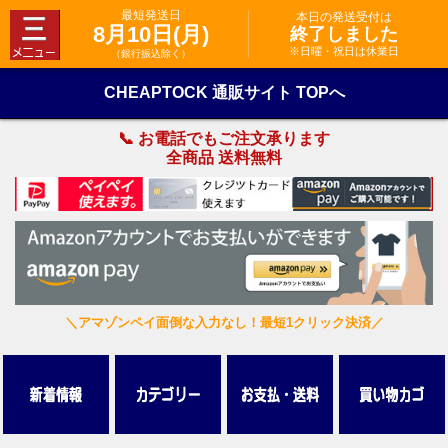
最短発送日
本日の発送受付は
8月10日(月)
終了しました
※日曜・祝日は休業日
（銀行振込除く）
CHEAPTOCK 通販サイト TOPへ
📞 お電話でもご注文承ります
全商品 送料無料
＼アマゾンペイ面倒な入力なし！最短1クリック決済／