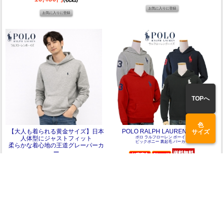
TOPへ
色
【大人も着られる黄金サイズ】日本
POLO RALPH LAUREN Boy's
サイズ
人体型にジャストフィット
ポロ ラルフローレン ボーイズ
ビックポニー 裏起毛 パーカー
柔らかな着心地の王道グレーパーカ
ー
ポロ ラルフローレン ボーイズ
弊社他サイト価格11,880円(税込)
パーカー グレー 323749954
ポニー 刺繍 スウェット フーディー
公式サイト限定価格
11,440円
(税込)
弊社他サイト価格11,880円(税込)
公式サイト限定価格
11,440円
(税込)