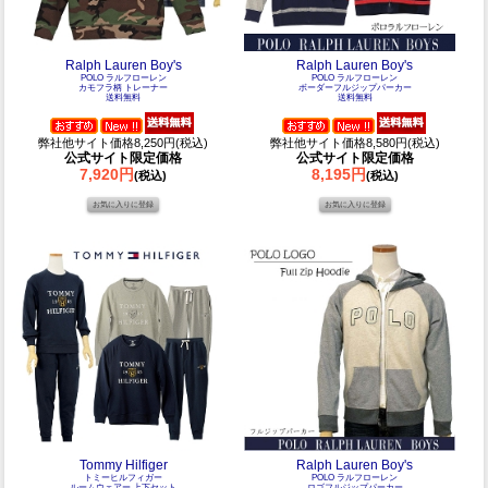
Ralph Lauren Boy's
Ralph Lauren Boy's
POLO ラルフローレン
POLO ラルフローレン
カモフラ柄 トレーナー
ボーダーフルジップパーカー
送料無料
送料無料
弊社他サイト価格8,250円(税込)
弊社他サイト価格8,580円(税込)
公式サイト限定価格
公式サイト限定価格
7,920円
8,195円
(税込)
(税込)
Tommy Hilfiger
Ralph Lauren Boy's
トミーヒルフィガー
POLO ラルフローレン
ルームウェアー 上下セット
ロゴフルジップパーカー