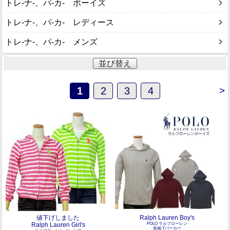
トレ-ナ-、パ-カ- ボーイズ
トレ-ナ-、パ-カ- レディース
トレ-ナ-、パ-カ- メンズ
並び替え
1
2
3
4
>
値下げしました
Ralph Lauren Boy's
Ralph Lauren Girl's
POLO ラルフローレン
長袖 Tパーカー