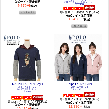
公式サイト限定価格
ポロベア プリント 長袖 Tパーカー
323981264
9,570円
(税込)
弊社他サイト価格10,890円(税込)
公式サイト限定価格
10,450円
(税込)
RALPH LAUREN Boy's
Ralph Lauren Girl's
ポロ ラルフローレン
POLO ラルフローレン
ポロベア 切替Ｔ パーカー
フルジップパーカー
送料無料
弊社他サイト価格11,880円(税込)
弊社他サイト価格10,890円(税込)
公式サイト限定価格
公式サイト限定価格
11,330円
(税込)
10,450円
(税込)