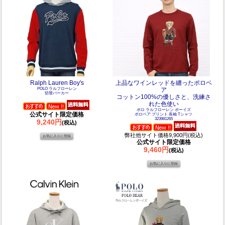
Ralph Lauren Boy's
上品なワインレッドを纏ったポロベ
POLO ラルフローレン
ア
切替パーカー
コットン100%の優しさと、洗練さ
れた色使い
ポロ ラルフローレン ボーイズ
公式サイト限定価格
ポロベア プリント 長袖 Tシャツ
323981265
9,240円
(税込)
弊社他サイト価格9,900円(税込)
公式サイト限定価格
9,460円
(税込)