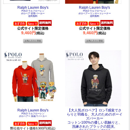
Ralph Lauren Boy's
Ralph Lauren Boy's
POLO ラルフローレン
POLO ラルフローレン
ポロベア 切替パーカー
ポロベアーリンガートレーナー
送料無料
送料無料
公式サイト限定価格
公式サイト限定価格
9,460円
9,460円
(税込)
(税込)
Ralph Lauren Boy's
【大人気ポロベア】ロンT感覚でさ
POLO ラルフローレン
らりと羽織る、大人のためのボーイ
ポロベアー 長袖 Tパーカー
ズパーカー
コットン100%の優しい肌触りと、
洗練されたブラックの競演。
弊社他サイト価格9,900円(税込)
ポロ ラルフローレン ボーイズ