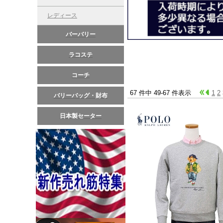
レディース
バーバリー
ラコステ
コーチ
67 件中 49-67 件表示
1
2
バリーバッグ・財布
日本製セーター