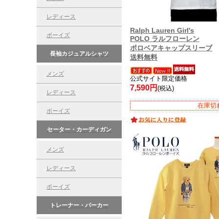
レディース
Ralph Lauren Girl's
ボーイズ
POLO ラルフローレン
ポロベアキャップスリーブ
長袖カジュアルシャツ
送料無料
メンズ
公式サイト限定価格
7,590円
(税込)
レディース
在庫切
ボーイズ
セーター・カーディガン
メンズ
レディース
ボーイズ
トレーナー・パーカー