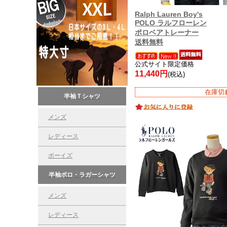
Ralph Lauren Boy's
POLO ラルフローレン
ポロベアトレーナー
送料無料
公式サイト限定価格
11,440円
(税込)
在庫切
半袖Ｔシャツ
メンズ
レディース
ボーイズ
半袖ポロ・ラガーシャツ
メンズ
レディース