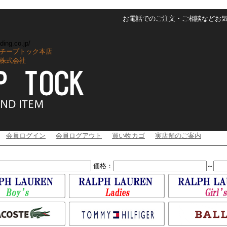
お電話でのご注文・ご相談などお気軽に
ding.co.jp/
チープトック本店
株式会社
会員ログイン
会員ログアウト
買い物カゴ
実店舗のご案内
価格：
～