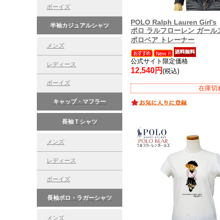
ボーイズ
POLO Ralph Lauren Girl's
半袖カジュアルシャツ
ポロ ラルフローレン ガール
ポロベア トレーナー
メンズ
公式サイト限定価格
レディース
12,540円
(税込)
ボーイズ
在庫切
キャップ・マフラー
長袖Ｔシャツ
メンズ
レディース
ボーイズ
長袖ポロ・ラガーシャツ
メンズ