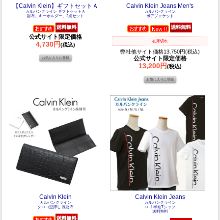
【Calvin Klein】ギフトセットＡ
Calvin Klein Jeans Men's
カルバンクライン ギフトセットＡ
カルバンクライン
財布、キーホルダー、2点セット
ボアジャケット
公式サイト限定価格
在庫切れ
4,730円
(税込)
弊社他サイト価格13,750円(税込)
公式サイト限定価格
13,200円
(税込)
Calvin Klein
Calvin Klein Jeans
カルバンクライン
カルバンクライン
クロコ型押し 長財布
ロゴ 半袖Tシャツ
送料無料