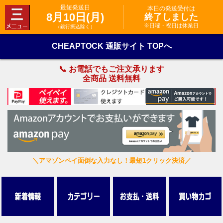
最短発送日
本日の発送受付は
8月10日(月)
終了しました
※日曜・祝日は休業日
（銀行振込除く）
CHEAPTOCK 通販サイト TOPへ
📞 お電話でもご注文承ります
全商品 送料無料
＼アマゾンペイ面倒な入力なし！最短1クリック決済／