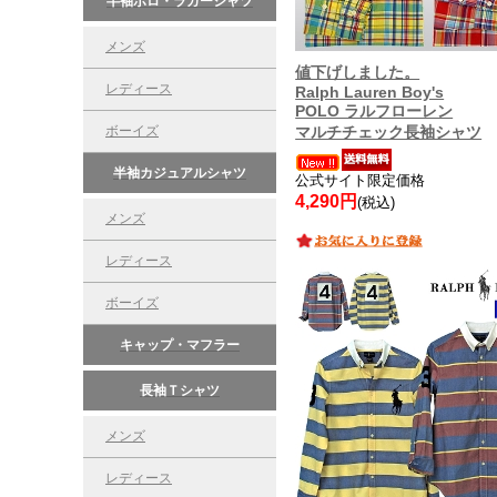
半袖ポロ・ラガーシャツ
メンズ
値下げしました。
レディース
Ralph Lauren Boy's
POLO ラルフローレン
ボーイズ
マルチチェック長袖シャツ
半袖カジュアルシャツ
公式サイト限定価格
4,290円
(税込)
メンズ
レディース
ボーイズ
キャップ・マフラー
長袖Ｔシャツ
メンズ
レディース