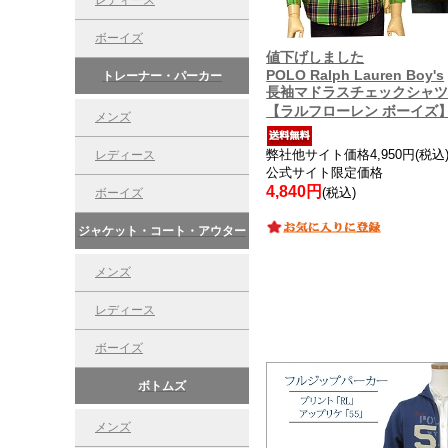
レディース
ボーイズ
値下げしました
POLO Ralph Lauren Boy's
トレーナー・パーカー
長袖マドラスチェックシャ
【ラルフローレン ボーイズ
メンズ
弊社他サイト価格4,950円(税込
レディース
公式サイト限定価格
4,840円
(税込)
ボーイズ
ジャケット・コート・アウター
メンズ
レディース
ボーイズ
ボトムズ
メンズ