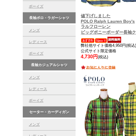
ボーイズ
値下げしました
長袖ポロ・ラガーシャツ
POLO Ralph Lauren Boy's
ラルフローレン
メンズ
ビッグポニーボーダー長袖
レディース
弊社他サイト価格4,950円(税込
公式サイト限定価格
ボーイズ
4,730円
(税込)
長袖カジュアルシャツ
メンズ
レディース
ボーイズ
セーター・カーディガン
メンズ