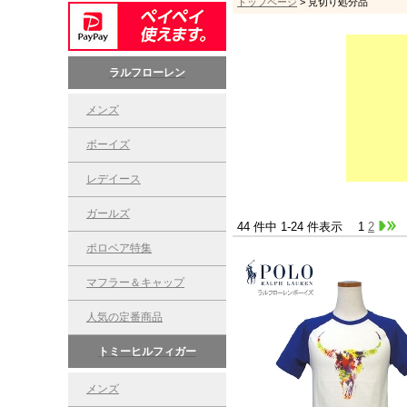
トップページ
> 見切り処分品
ラルフローレン
メンズ
ボーイズ
レデイース
ガールズ
44 件中 1-24 件表示
1
2
ポロベア特集
マフラー＆キャップ
人気の定番商品
トミーヒルフィガー
メンズ