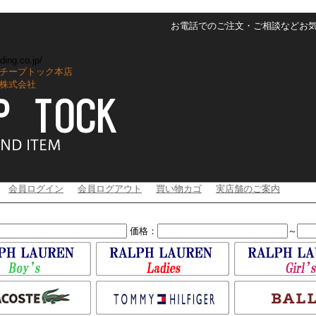
お電話でのご注文・ご相談などお気軽に
ding.co.jp/
チープトック本店
株式会社
会員ログイン
会員ログアウト
買い物カゴ
実店舗のご案内
価格：
～