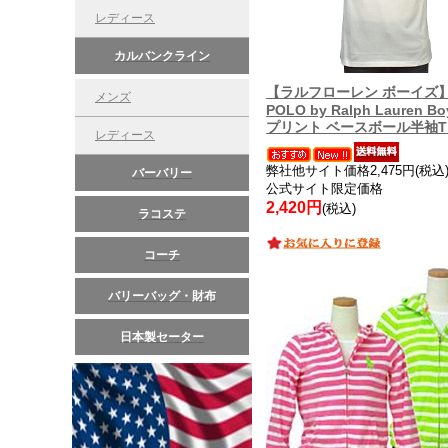
レディース
カルバンクライン
【ラルフローレン ボーイズ
メンズ
POLO by Ralph Lauren Bo
プリント ベースボール半袖
レディース
弊社他サイト価格2,475円(税込
バーバリー
公式サイト限定価格
2,420円
(税込)
ラコステ
コーチ
バリーバッグ・財布
日本製セーター