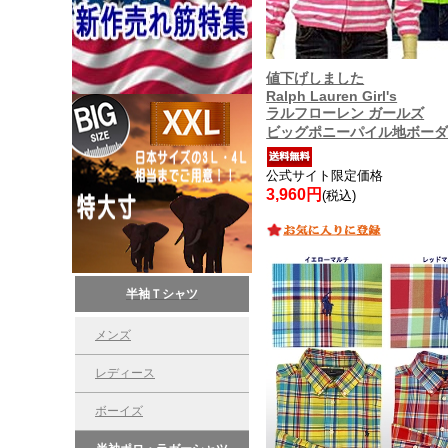
値下げしました
Ralph Lauren Girl's
ラルフローレン ガールズ
ビッグポニーパイル地ボー
公式サイト限定価格
3,960円
(税込)
半袖Ｔシャツ
メンズ
レディース
ボーイズ