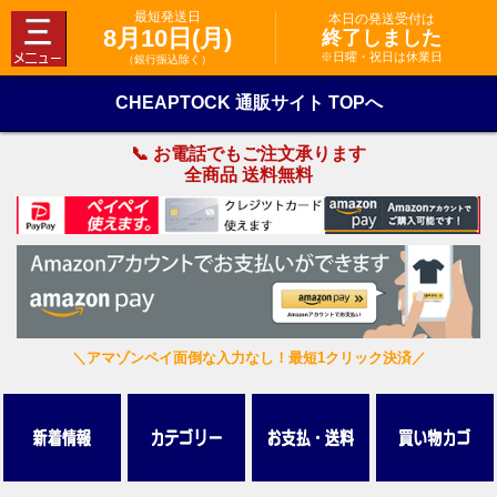
最短発送日
本日の発送受付は
8月10日(月)
終了しました
※日曜・祝日は休業日
（銀行振込除く）
CHEAPTOCK 通販サイト TOPへ
📞 お電話でもご注文承ります
全商品 送料無料
＼アマゾンペイ面倒な入力なし！最短1クリック決済／