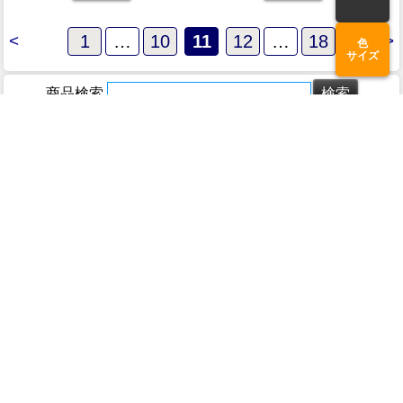
<
1
…
10
11
12
…
18
>
色
サイズ
商品検索
ホーム
マイページ
カート
ログイン
メルマガ申込/停止
特定商取引法に基づく表示
送料とお支払い方法について
個人情報の取扱いについて
商品検索