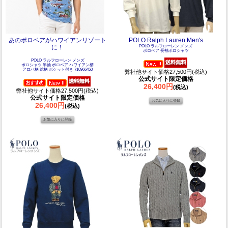
あのポロベアがハワイアンリゾート
POLO Ralph Lauren Men's
に！
POLO ラルフローレン メンズ
ポロベア 長袖ポロシャツ
POLO ラルフローレン メンズ
ポロシャツ 半袖 ポロベア ハワイアン柄
アロハ柄 総柄 ポケット付き 710966450
弊社他サイト価格27,500円(税込)
公式サイト限定価格
26,400円
(税込)
弊社他サイト価格27,500円(税込)
公式サイト限定価格
26,400円
(税込)