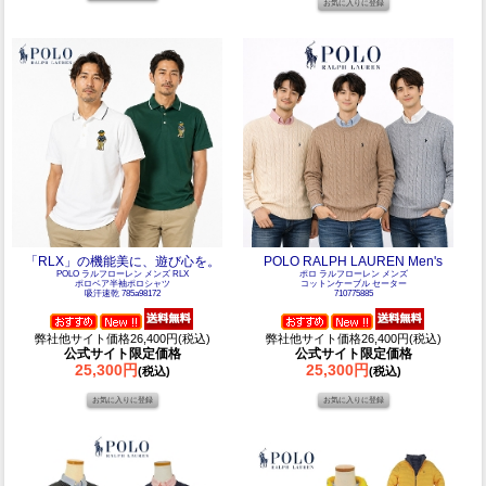
「RLX」の機能美に、遊び心を。
POLO RALPH LAUREN Men's
POLO ラルフローレン メンズ RLX
ポロ ラルフローレン メンズ
ポロベア半袖ポロシャツ
コットンケーブル セーター
吸汗速乾 785a98172
710775885
弊社他サイト価格26,400円(税込)
弊社他サイト価格26,400円(税込)
公式サイト限定価格
公式サイト限定価格
25,300円
25,300円
(税込)
(税込)