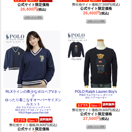
公式サイト限定価格
弊社他サイト価格27,500円(税込)
公式サイト限定価格
26,400円
(税込)
26,400円
(税込)
RLXラインの希少なポロベアVネッ
POLO Ralph Lauren Boy's
ク
POLO ラルフローレン ボーイズ
ポロ ベアーセーター
ゆったり着こなすオーバーサイズシ
ルエット
ポロ ラルフローレン レディース
弊社他サイト価格28,600円(税込)
RLX ポロベア Vネック トレーナー
POLO Ralph Lauren Polo Golf
公式サイト限定価格
27,500円
(税込)
弊社他サイト価格28,600円(税込)
公式サイト限定価格