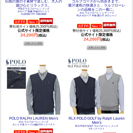
伝統の鹿の子素材で楽しむ、大人の
ゴルフコースから街歩きまで。
遊び心とリラックス。
吸汗速乾の快適さと、ラルフローレ
POLO ラルフローレン メンズ
ンの品格をこの一着に。
ポロベア 刺繍 半袖ポロシャツ
ポロ ラルフローレン レディース
CLASSIC FIT 710b14620
RLX ポロベア 半袖 鹿の子 ポロシャツ
弊社他サイト価格25,300円(税込)
公式サイト限定価格
弊社他サイト価格25,300円(税込)
24,200円
公式サイト限定価格
(税込)
24,200円
(税込)
POLO RALPH LAUREN Men's
RLX POLO GOLF by Ralph Lauren
ポロ ラルフローレン メンズ
Men's
カシミヤ混 ケーブル編みVネックベスト
RLX POLO GOLF ラルフローレン メンズ
Vネックベスト