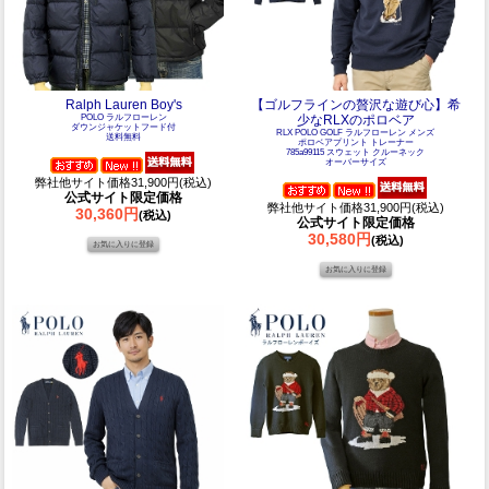
Ralph Lauren Boy's
【ゴルフラインの贅沢な遊び心】希
POLO ラルフローレン
少なRLXのポロベア
ダウンジャケットフード付
RLX POLO GOLF ラルフローレン メンズ
送料無料
ポロベアプリント トレーナー
785a99115 スウェット クルーネック
オーバーサイズ
弊社他サイト価格31,900円(税込)
公式サイト限定価格
弊社他サイト価格31,900円(税込)
30,360円
(税込)
公式サイト限定価格
30,580円
(税込)