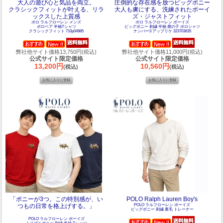
大人の遊び心と気品を両立。
圧倒的な存在感を放つビッグポニー
クラシックフィットが叶える、リラ
大人も虜にする、洗練されたボーイ
ックスした上質感
ズ・ジャストフィット
ポロ ラルフローレン メンズ
ポロ ラルフローレン ボーイズ
ポロベア 半袖Tシャツ
ビッグポニー 刺繍 半袖 鹿の子 ポロシャツ
クラシックフィット 710p04985
ナンバー3 アップリケ 323703635
弊社他サイト価格13,750円(税込)
弊社他サイト価格11,000円(税込)
公式サイト限定価格
公式サイト限定価格
13,200円
10,560円
(税込)
(税込)
「ポニーが3つ。この特別感が、い
POLO Ralph Lauren Boy's
つもの日常を格上げする。」
POLO ラルフローレン ボーイズ
ビッグポニー 刺繍 裏毛 トレーナー
POLO ラルフローレン ボーイズ