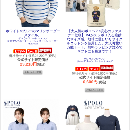
ホワイト×ブルーのマリンボーダー
【大人気のポロベア×安心のファス
スタイル。
ナー仕様】 A4がスッポリ入る絶妙
ポロ ラルフローレン メンズ
なサイズ感。地球に優しいリサイク
長袖 マルチボーダー メッシュ コットン セーター
ルコットンを使用した、大人可愛い
710934106
万能トート。無料ラッピング対応で
ギフトにも最適です！
弊社他サイト価格24,200円(税込)
ポロ ラルフローレン
公式サイト限定価格
ポロベア キャンパス トートバッグ
23,210円
(税込)
弊社他サイト価格6,930円(税込)
公式サイト限定価格
6,600円
(税込)