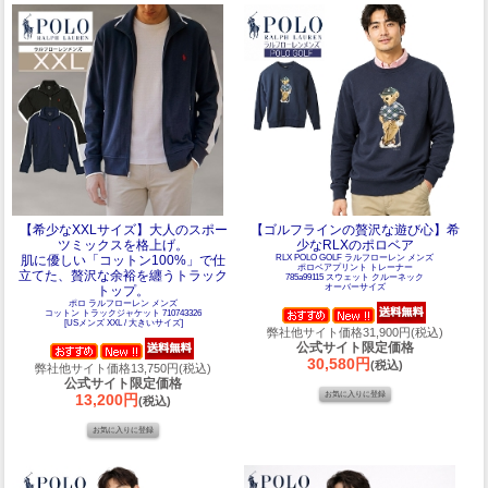
【希少なXXLサイズ】大人のスポー
【ゴルフラインの贅沢な遊び心】希
ツミックスを格上げ。
少なRLXのポロベア
肌に優しい「コットン100%」で仕
RLX POLO GOLF ラルフローレン メンズ
ポロベアプリント トレーナー
立てた、贅沢な余裕を纏うトラック
785a99115 スウェット クルーネック
オーバーサイズ
トップ。
ポロ ラルフローレン メンズ
コットン トラックジャケット 710743326
[USメンズ XXL / 大きいサイズ]
弊社他サイト価格31,900円(税込)
公式サイト限定価格
30,580円
(税込)
弊社他サイト価格13,750円(税込)
公式サイト限定価格
13,200円
(税込)