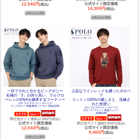
12,540円
公式サイト限定価格
(税込)
14,300円
(税込)
一目でそれと分かるビッグポニー
上品なワインレッドを纏ったポロベ
右袖の「3」が誇り高い、ラルフロ
ア
ーレンのDNAを継承するフーディー
コットン100%の優しさと、洗練さ
ポロ ラルフローレン ボーイズ
れた色使い
ビッグポニー 刺繍 裏毛 パーカー 323a12245
ポロ ラルフローレン ボーイズ
ポロベア プリント 長袖 Tシャツ
323981265
弊社他サイト価格12,980円(税込)
公式サイト限定価格
弊社他サイト価格9,900円(税込)
12,540円
公式サイト限定価格
(税込)
9,460円
(税込)