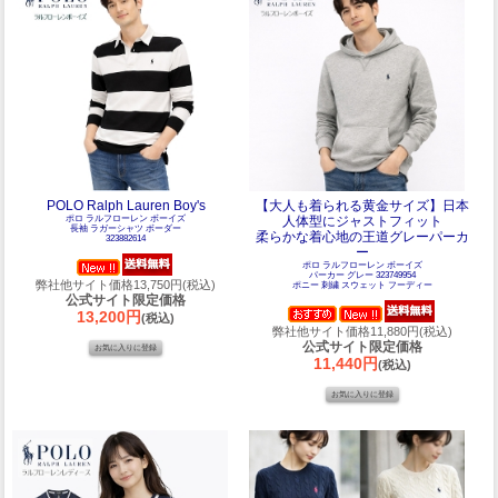
POLO Ralph Lauren Boy's
【大人も着られる黄金サイズ】日本
ポロ ラルフローレン ボーイズ
人体型にジャストフィット
長袖 ラガーシャツ ボーダー
柔らかな着心地の王道グレーパーカ
323882614
ー
ポロ ラルフローレン ボーイズ
パーカー グレー 323749954
弊社他サイト価格13,750円(税込)
ポニー 刺繍 スウェット フーディー
公式サイト限定価格
13,200円
(税込)
弊社他サイト価格11,880円(税込)
公式サイト限定価格
11,440円
(税込)