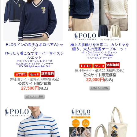
RLXラインの希少なポロベアVネッ
極上の肌触りを日常に。カシミヤを
ク
纏う、大人の定番ケーブルニット
ゆったり着こなすオーバーサイズシ
ポロ ラルフローレン レディース
カシミヤ混 ケーブル編み
ルエット
クルーネック セーター
ポロ ラルフローレン レディース
RLX ポロベア Vネック トレーナー
POLO Ralph Lauren Polo Golf
弊社他サイト価格22,880円(税込)
公式サイト限定価格
22,000円
弊社他サイト価格28,600円(税込)
(税込)
公式サイト限定価格
27,500円
(税込)