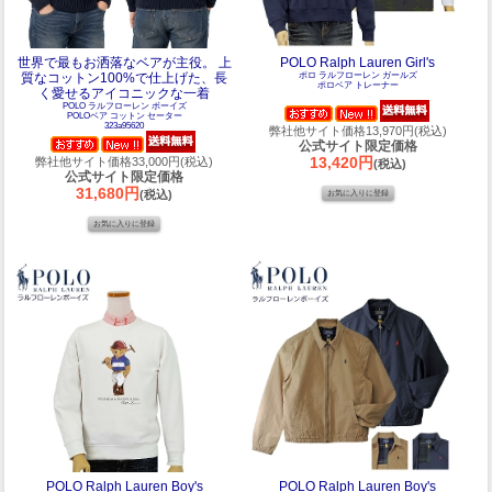
世界で最もお洒落なベアが主役。 上
POLO Ralph Lauren Girl's
質なコットン100%で仕上げた、長
ポロ ラルフローレン ガールズ
ポロベア トレーナー
く愛せるアイコニックな一着
POLO ラルフローレン ボーイズ
POLOベア コットン セーター
323a95620
弊社他サイト価格13,970円(税込)
公式サイト限定価格
13,420円
弊社他サイト価格33,000円(税込)
(税込)
公式サイト限定価格
31,680円
(税込)
POLO Ralph Lauren Boy's
POLO Ralph Lauren Boy's