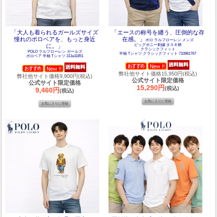
「大人も着られるガールズサイズ
「エースの称号を纏う、圧倒的な存
憧れのポロベアを、もっと身近
在感。」
ポロ ラルフローレン メンズ
に。」
ビッグポニー刺繍 タスキ柄
クラシックフィット
POLO ラルフローレン ガールズ
半袖 Tシャツ クラシックフィット 710981767
ポロベア 半袖 Tシャツ 313a11851
弊社他サイト価格15,950円(税込)
弊社他サイト価格9,900円(税込)
公式サイト限定価格
公式サイト限定価格
15,290円
(税込)
9,460円
(税込)