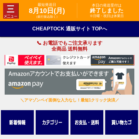
最短発送日
本日の発送受付は
8月10日(月)
終了しました
※日曜・祝日は休業日
（銀行振込除く）
CHEAPTOCK 通販サイト TOPへ
📞 お電話でもご注文承ります
全商品 送料無料
＼アマゾンペイ面倒な入力なし！最短1クリック決済／