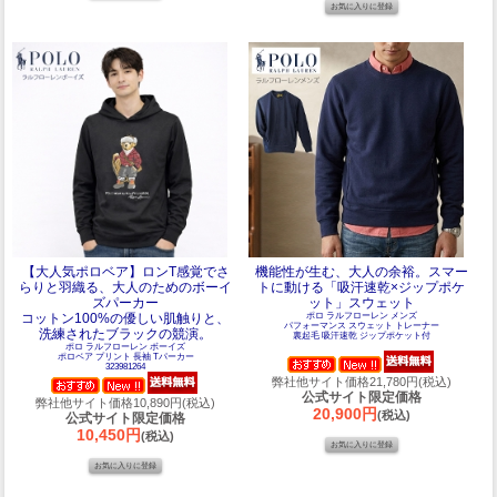
【大人気ポロベア】ロンT感覚でさ
機能性が生む、大人の余裕。スマー
らりと羽織る、大人のためのボーイ
トに動ける「吸汗速乾×ジップポケ
ズパーカー
ット」スウェット
コットン100%の優しい肌触りと、
ポロ ラルフローレン メンズ
パフォーマンス スウェット トレーナー
洗練されたブラックの競演。
裏起毛 吸汗速乾 ジップポケット付
ポロ ラルフローレン ボーイズ
ポロベア プリント 長袖 Tパーカー
323981264
弊社他サイト価格21,780円(税込)
公式サイト限定価格
弊社他サイト価格10,890円(税込)
20,900円
(税込)
公式サイト限定価格
10,450円
(税込)