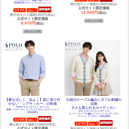
トリプルポニー 刺繍 半袖 Tシャツ
323a95734 ホワイト ネイビー レッド
弊社他サイト価格12,980円(税込)
公式サイト限定価格
12,540円
(税込)
弊社他サイト価格8,800円(税込)
公式サイト限定価格
8,470円
(税込)
【夏を涼しく、品よく】肌に張り付
伝統のケーブル編みにダブル刺繍の
かない「シアサッカー」の快感
品格
POLO ラルフローレン ボーイズ
大人も着られるカーディガン
長袖 シアサッカー ストライプ ボタンダウンシャツ
ポロ ラルフローレン ボーイズ
323b23251
コットン ケーブル編み クリケット カーディガン
クリーム アイボリー 323a12209
弊社他サイト価格12,980円(税込)
公式サイト限定価格
弊社他サイト価格14,960円(税込)