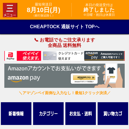
最短発送日
本日の発送受付は
8月10日(月)
終了しました
※日曜・祝日は休業日
（銀行振込除く）
CHEAPTOCK 通販サイト TOPへ
📞 お電話でもご注文承ります
全商品 送料無料
＼アマゾンペイ面倒な入力なし！最短1クリック決済／