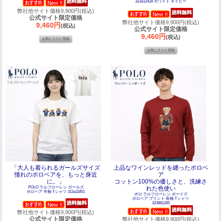
323a12428 ホワイト ネイビー
弊社他サイト価格9,900円(税込)
公式サイト限定価格
弊社他サイト価格9,900円(税込)
9,460円
(税込)
公式サイト限定価格
9,460円
(税込)
「大人も着られるガールズサイズ
上品なワインレッドを纏ったポロベ
憧れのポロベアを、もっと身近
ア
に。」
コットン100%の優しさと、洗練さ
POLO ラルフローレン ガールズ
れた色使い
ポロベア 半袖 Tシャツ 313a11851
ポロ ラルフローレン ボーイズ
ポロベア プリント 長袖 Tシャツ
323981265
弊社他サイト価格9,900円(税込)
公式サイト限定価格
弊社他サイト価格9,900円(税込)