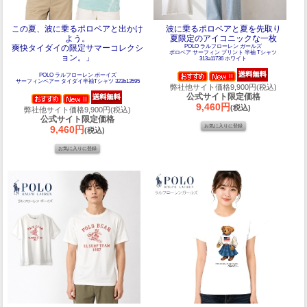
この夏、波に乗るポロベアと出かけ
波に乗るポロベアと夏を先取り
よう。
夏限定のアイコニックな一枚
爽快タイダイの限定サマーコレクシ
POLO ラルフローレン ガールズ
ポロベア サーフィン プリント 半袖 Tシャツ
ョン。」
313a11736 ホワイト
POLO ラルフローレン ボーイズ
サーフィンベアー タイダイ半袖Tシャツ 323b13595
弊社他サイト価格9,900円(税込)
公式サイト限定価格
9,460円
(税込)
弊社他サイト価格9,900円(税込)
公式サイト限定価格
9,460円
(税込)