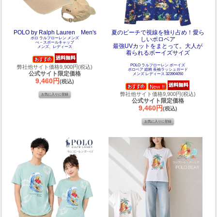
POLO by Ralph Lauren Men's
夏のビーチで視線を独り占め！愛ら
ポロ ラルフローレン メンズ
しいポロベア
べ－スボールキャップ
最強UVカットをまとって。大人が
メンズ、レディース
着られるボーイズサイズ
POLO ラルフローレン ボーイズ
弊社他サイト価格9,900円(税込)
ポロベア 総柄 長袖ラッシュガード
公式サイト限定価格
メンズ レディース 323904050
9,460円
(税込)
弊社他サイト価格9,900円(税込)
公式サイト限定価格
9,460円
(税込)