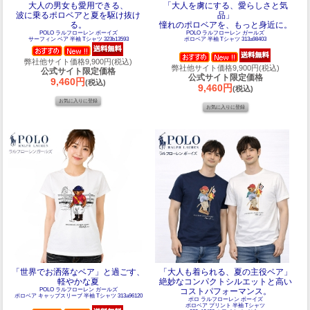
大人の男女も愛用できる、
「大人を虜にする、愛らしさと気
波に乗るポロベアと夏を駆け抜け
品」
る。
憧れのポロベアを、もっと身近に。
POLO ラルフローレン ボーイズ
POLO ラルフローレン ガールズ
サーフィン ベア 半袖 Tシャツ 323b13593
ポロベア 半袖 Tシャツ 313a98403
弊社他サイト価格9,900円(税込)
弊社他サイト価格9,900円(税込)
公式サイト限定価格
公式サイト限定価格
9,460円
(税込)
9,460円
(税込)
「世界でお洒落なベア」と過ごす、
「大人も着られる、夏の主役ベア」
軽やかな夏
絶妙なコンパクトシルエットと高い
POLO ラルフローレン ガールズ
コストパフォーマンス。
ポロベア キャップスリーブ 半袖 Tシャツ 313a96120
ポロ ラルフローレン ボーイズ
ポロベア プリント 半袖 Tシャツ