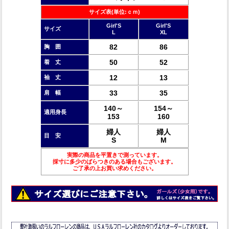
サイズ表(単位:ｃｍ)
Girl'S
Girl'S
サイズ
L
XL
82
86
胸 囲
50
52
着 丈
12
13
袖 丈
33
35
肩 幅
140～
154～
適用身長
153
160
婦人
婦人
目 安
S
M
実際の商品を平置きで測っています。
採寸に多少のばらつきのある場合もございます。
ご了承の上お買い求めください。