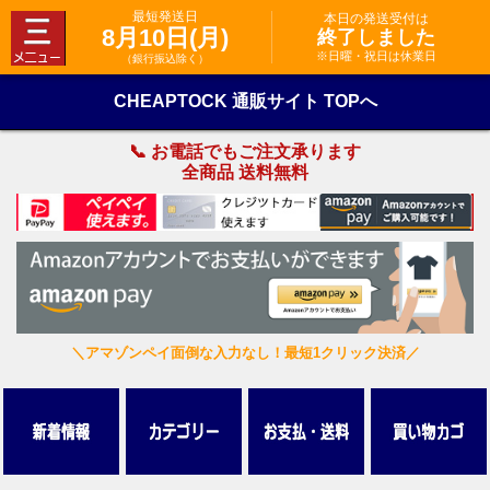
最短発送日
本日の発送受付は
8月10日(月)
終了しました
※日曜・祝日は休業日
（銀行振込除く）
CHEAPTOCK 通販サイト TOPへ
📞 お電話でもご注文承ります
全商品 送料無料
＼アマゾンペイ面倒な入力なし！最短1クリック決済／