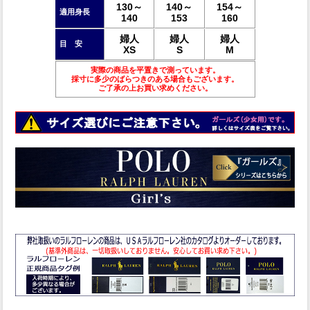
130～
140～
154～
適用身長
140
153
160
婦人
婦人
婦人
目 安
XS
S
M
実際の商品を平置きで測っています。
採寸に多少のばらつきのある場合もございます。
ご了承の上お買い求めください。