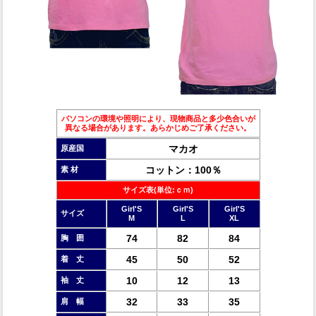
パソコンの環境や照明により、現物商品と多少色合いが
異なる場合があります。あらかじめご了承ください。
マカオ
原産国
コットン：100％
素 材
サイズ表(単位:ｃｍ)
Girl'S
Girl'S
Girl'S
サイズ
M
L
XL
74
82
84
胸 囲
45
50
52
着 丈
10
12
13
袖 丈
32
33
35
肩 幅