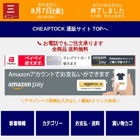
最短発送日
本日の発送受付は
8月7日(金)
終了しました
※日曜・祝日は休業日
（銀行振込除く）
CHEAPTOCK 通販サイト TOPへ
📞 お電話でもご注文承ります
全商品 送料無料
＼アマゾンペイ面倒な入力なし！最短1クリック決済／