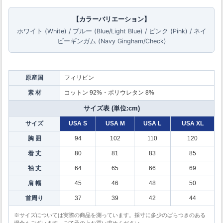
【カラーバリエーション】
ホワイト (White) / ブルー (Blue/Light Blue) / ピンク (Pink) / ネイ
ビーギンガム (Navy Gingham/Check)
原産国
フィリピン
素 材
コットン 92%・ポリウレタン 8%
サイズ表 (単位:cm)
サイズ
USA S
USA M
USA L
USA XL
胸 囲
94
102
110
120
着 丈
80
81
83
85
袖 丈
64
65
66
69
肩 幅
45
46
48
50
首周り
37
39
42
44
※サイズについては実際の商品を測っています。採寸に多少のばらつきのある