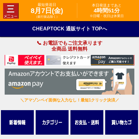
最短発送日
本日発送まであと
8月7日(金)
4時間51分
※日曜・祝日は休業日
（銀行振込除く）
CHEAPTOCK 通販サイト TOPへ
📞 お電話でもご注文承ります
全商品 送料無料
＼アマゾンペイ面倒な入力なし！最短1クリック決済／