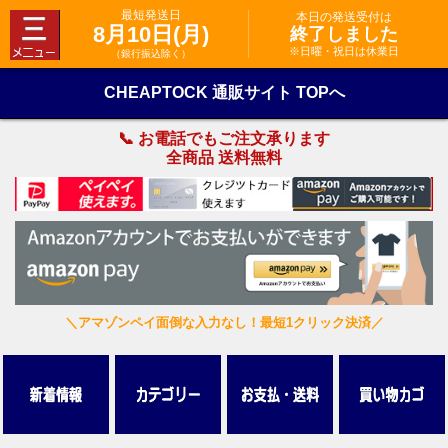
最短発送日
本日の発送受付は
8月10日(月)
終了しました
※日曜・祝日は休業日
（銀行振込除く）
CHEAPTOCK 通販サイト TOPへ
📞 お電話でもご注文承ります
全商品 送料無料
＼アマゾンペイ面倒な入力なし！最短1クリック決済／