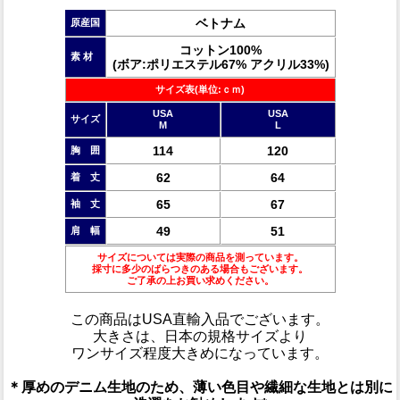
ベトナム
原産国
コットン100%
素 材
(ボア:ポリエステル67% アクリル33%)
サイズ表(単位:ｃｍ)
USA
USA
サイズ
M
L
114
120
胸 囲
62
64
着 丈
65
67
袖 丈
49
51
肩 幅
サイズについては実際の商品を測っています。
採寸に多少のばらつきのある場合もございます。
ご了承の上お買い求めください。
この商品は
USA直輸入品
でございます。
大きさは、日本の規格サイズより
ワンサイズ程度大きめ
になっています。
＊厚めのデニム生地のため、薄い色目や繊細な生地とは別に