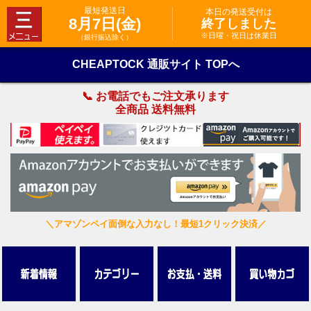
最短発送日
本日の発送受付は
8月7日(金)
終了しました
※日曜・祝日は休業日
（銀行振込除く）
CHEAPTOCK 通販サイト TOPへ
📞 お電話でもご注文承ります
全商品 送料無料
＼アマゾンペイ面倒な入力なし！最短1クリック決済／