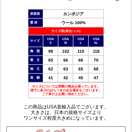
カンボジア
原産国
ウール 100%
素 材
サイズ表(単位:ｃｍ)
USA
USA
USA
USA
サイズ
S
M
L
XL
98
102
110
118
胸 囲
65
66
68
70
着 丈
62
63
65
68
袖 丈
41
42
45
47
肩 幅
サイズについては実際の商品を測っています。
採寸に多少のばらつきのある場合もございます。
ご了承の上お買い求めください。
この商品は
USA直輸入品
でございます。
大きさは、日本の規格サイズより
ワンサイズ程度大きめ
になっています。