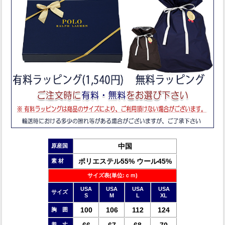
中国
原産国
ポリエステル55% ウール45%
素 材
サイズ表(単位:ｃｍ)
USA
USA
USA
USA
サイズ
S
M
L
XL
100
106
112
124
胸 囲
66
67
68
70
着 丈