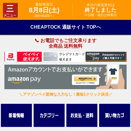
最短発送日
本日の発送受付は
8月8日(土)
終了しました
※日曜・祝日は休業日
（銀行振込除く）
CHEAPTOCK 通販サイト TOPへ
📞 お電話でもご注文承ります
全商品 送料無料
＼アマゾンペイ面倒な入力なし！最短1クリック決済／