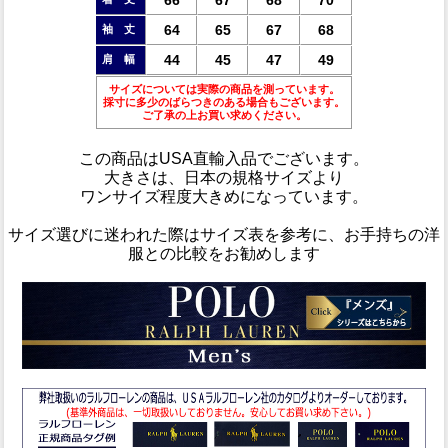
64
65
67
68
袖 丈
44
45
47
49
肩 幅
サイズについては実際の商品を測っています。
採寸に多少のばらつきのある場合もございます。
ご了承の上お買い求めください。
この商品は
USA直輸入品
でございます。
大きさは、日本の規格サイズより
ワンサイズ程度大きめ
になっています。
サイズ選びに迷われた際はサイズ表を参考に、お手持ちの洋
服との比較をお勧めします