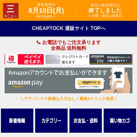
最短発送日
本日の発送受付は
8月10日(月)
終了しました
※日曜・祝日は休業日
（銀行振込除く）
CHEAPTOCK 通販サイト TOPへ
📞 お電話でもご注文承ります
全商品 送料無料
＼アマゾンペイ面倒な入力なし！最短1クリック決済／