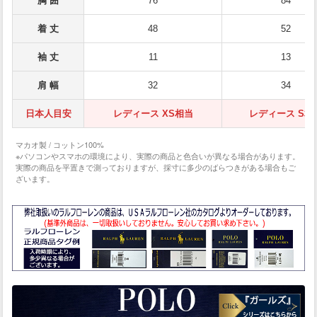
胸 囲
76
84
着 丈
48
52
袖 丈
11
13
肩 幅
32
34
日本人目安
レディース XS相当
レディース S相
マカオ製 / コットン100%
※パソコンやスマホの環境により、実際の商品と色合いが異なる場合があります。
実際の商品を平置きで測っておりますが、採寸に多少のばらつきがある場合もご
ざいます。