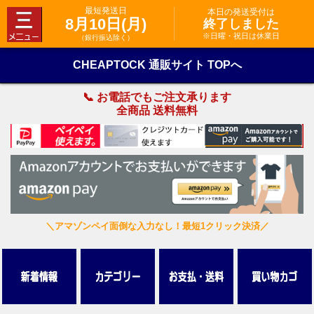
最短発送日
本日の発送受付は
8月10日(月)
終了しました
※日曜・祝日は休業日
（銀行振込除く）
CHEAPTOCK 通販サイト TOPへ
📞 お電話でもご注文承ります
全商品 送料無料
＼アマゾンペイ面倒な入力なし！最短1クリック決済／