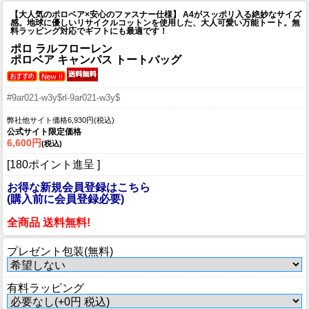
【大人気のポロベア×安心のファスナー仕様】 A4がスッポリ入る絶妙なサイズ
感。地球に優しいリサイクルコットンを使用した、大人可愛い万能トート。無
料ラッピング対応でギフトにも最適です！
ポロ ラルフローレン
ポロベア キャンパス トートバッグ
#9ar021-w3y$rl-9ar021-w3y$
弊社他サイト価格6,930円(税込)
公式サイト限定価格
6,600円
(税込)
[180ポイント進呈 ]
お得な新規会員登録はこちら
(購入前に会員登録必要)
全商品 送料無料!
プレゼント包装(無料)
有料ラッピング