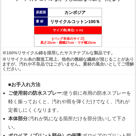
カンボジア
原産国
リサイクルコットン100％
素 材
サイズ表(単位:ｃｍ)
[バッグ本体のサイズ]
高さ32cm・横幅27cm・マチ幅15cm
※100%リサイクル綿を採用したサステナブルな製品です。
※リサイクル糸の製造工程上、他色の微細な繊維が混じることがあり
ますが、汚れや不良品ではございません。素材の風合いとしてご理解
ください。
■お手入れ方法
ご使用前の防水スプレー:
使う前に布用の防水スプレーを
軽く振っておくと、汚れや雨を弾くだけでなく、汚れが
定着しにくくなります。
本体部分:
汚れが気になる箇所だけを部分洗いして下さ
い。
ポロベア（プリント部分）の保護:
ポロベアのプリント部