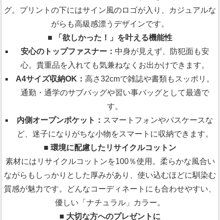
グ。プリントの下にはサイン風のロゴが入り、カジュアルな
がらも高級感漂うデザインです。
■ 「欲しかった！」を叶える機能性
安心のトップファスナー：
中身が見えず、防犯面も安
心。貴重品を入れても気兼ねなくお出かけできます。
A4サイズ収納OK：
高さ32cmで雑誌や書類もスッポリ。
通勤・通学のサブバッグや習い事バッグとして最適で
す。
内側オープンポケット：
スマートフォンやパスケースな
ど、迷子になりがちな小物をスマートに収納できます。
■ 環境に配慮したリサイクルコットン
素材にはリサイクルコットンを100％使用。柔らかな風合い
ながらもしっかりとした厚みがあり、使い込むほどに馴染む
質感が魅力です。どんなコーディネートにも合わせやすい、
優しい「ナチュラル」カラー。
■ 大切な方へのプレゼントに