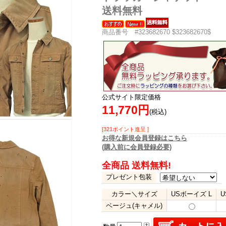
送料無料
商品番号 #323682670 $323682670$
公式サイト限定価格
11,770円
(税込)
[321ポイント進呈 ]
お得な新規会員登録はこちら
(購入前に会員登録必要)
全商品 送料無料!
プレゼント包装
カラー＼サイズ
USボーイズ L
U
ベージュ(キャメル)