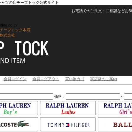
シャツの店チープトック公式サイト
お電話でのご注文・ご相談などお気軽に
ding.co.jp/
チープトック本店
株式会社
会員ログイン
会員ログアウト
買い物カゴ
実店舗のご案内
価格：
～