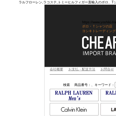
ラルフローレン,ラコステ,トミーヒルフィガー直輸入のポロ、T
https://www.yoshiki-tra
ポロ・Ｔシャツの店 
ヨシキトレーディング
会社概要
お支払・配送方法
お問合せ
検索
商品番号：、キーワード：