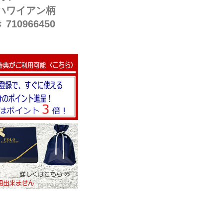
 ハワイアン柄
10966450