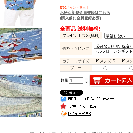
[720ポイント進呈 ]
お得な新規会員登録はこちら
(購入前に会員登録必要)
全商品 送料無料!
プレゼント包装(無料)
有料ラッピング
ラルフローレンギフト
カラー＼サイズ
USメンズ S
USメン
ブルー
数量