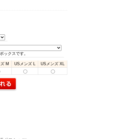
ボックスです。
ズ M
USメンズ L
USメンズ XL