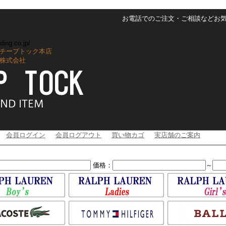
お電話でのご注文・ご相談などお気軽に
ding.co.jp/
チープトック本店
株式会社
会員ログイン
会員ログアウト
買い物カゴ
実店舗のご案内
価格：
～