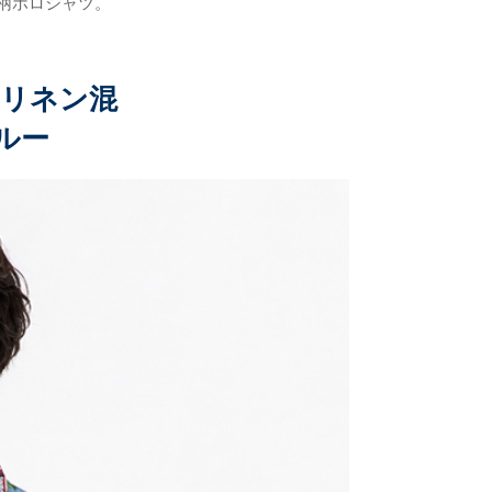
柄ポロシャツ。
 リネン混
ブルー