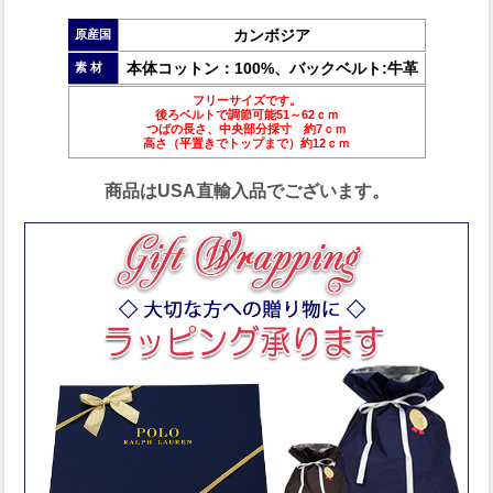
カンボジア
原産国
本体コットン：100%、バックベルト:牛革
素 材
フリーサイズです。
後ろベルトで調節可能51～62ｃｍ
つばの長さ、中央部分採寸 約7ｃｍ
高さ（平置きでトップまで）約12ｃｍ
商品はUSA直輸入品でございます。