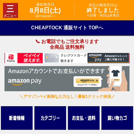
最短発送日
本日の発送受付は
8月8日(土)
終了しました
※日曜・祝日は休業日
（銀行振込除く）
CHEAPTOCK 通販サイト TOPへ
📞 お電話でもご注文承ります
全商品 送料無料
＼アマゾンペイ面倒な入力なし！最短1クリック決済／