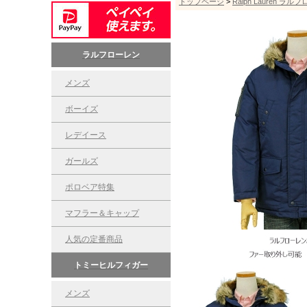
トップページ
>
Ralph Lauren ラル
ラルフローレン
メンズ
ボーイズ
レデイース
ガールズ
ポロベア特集
マフラー＆キャップ
人気の定番商品
トミーヒルフィガー
メンズ