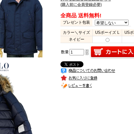
(購入前に会員登録必要)
全商品 送料無料!
プレゼント包装
カラー＼サイズ
USボーイズ L
USボ
ネイビー
数量