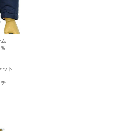
テム
0％
ケット
ッチ