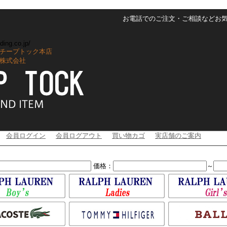
お電話でのご注文・ご相談などお気軽に
ding.co.jp/
チープトック本店
株式会社
会員ログイン
会員ログアウト
買い物カゴ
実店舗のご案内
価格：
～