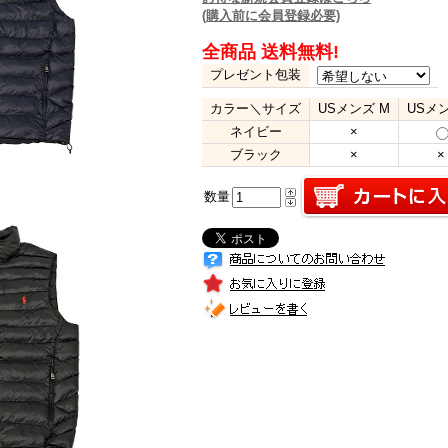
(購入前に会員登録必要)
全商品 送料無料!
プレゼント包装
カラー＼サイズ
USメンズ M
USメン
ネイビー
×
ブラック
×
×
数量