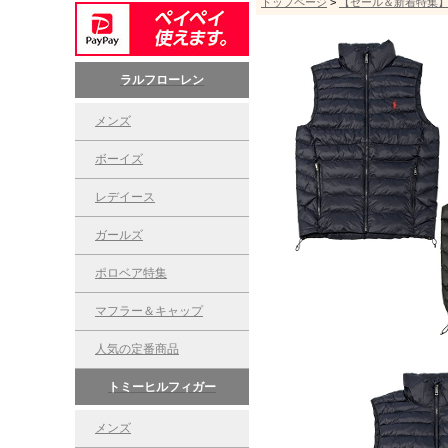
トップページ
>
【セール＆新着特集
ラルフローレン
メンズ
ボーイズ
レデイース
ガールズ
ポロベア特集
マフラー＆キャップ
人気の定番商品
トミーヒルフィガー
メンズ