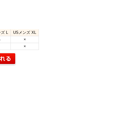
ズ L
USメンズ XL
×
×