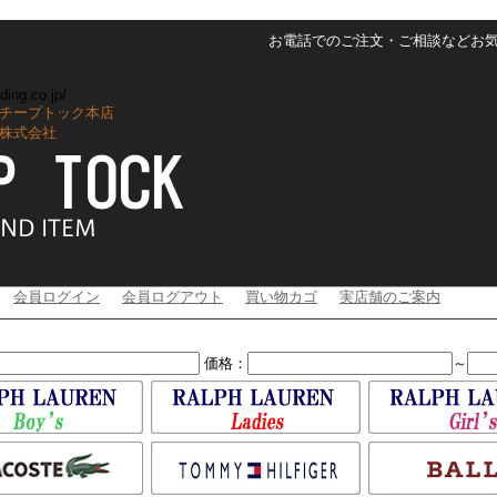
お電話でのご注文・ご相談などお気軽に
ding.co.jp/
チープトック本店
株式会社
会員ログイン
会員ログアウト
買い物カゴ
実店舗のご案内
価格：
～